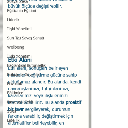
Sosyal Zekâ
büyük ölçüde değiştirebilir.
Eğiticinin Eğitimi
Liderlik
İlişki Yönetimi
Sun Tzu Savaş Sanatı
Wellbeing
İlişki Yönetimi
Etki Alanı
Bağlantısal Bütünsellik
Etki alanı, sonuçları belirleyen 
Psikolojik Güvenlik
nedenleri değiştirme gücüne sahip 
olduğumuz alandır. Bu alanda, kendi 
Havacılık
davranışlarımızı, tutumlarımızı, 
Eğitimler
kararlarımızı veya ilişkilerimizi 
Duygusal Zekâ
kontrol edebiliriz. Bu alanda 
proaktif 
bir tavır 
sergileyerek, durumun 
Stres
farkına varabilir, değiştirmek için 
Liderlik
alternatifler belirleyebilir, en 