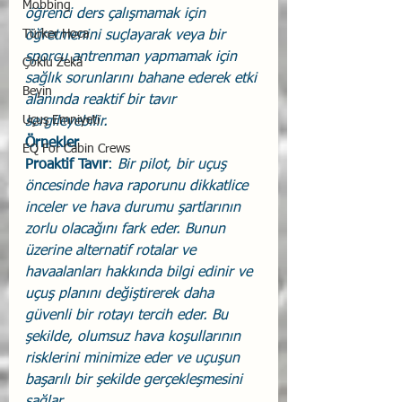
Mobbing
öğrenci ders çalışmamak için 
Türker Hoca
öğretmenini suçlayarak veya bir 
sporcu antrenman yapmamak için 
Çoklu Zekâ
sağlık sorunlarını bahane ederek etki 
Beyin
alanında reaktif bir tavır 
Uçuş Emniyeti
sergileyebilir.
Örnekler
EQ For Cabin Crews
Proaktif Tavır
: 
Bir pilot, bir uçuş 
öncesinde hava raporunu dikkatlice 
inceler ve hava durumu şartlarının 
zorlu olacağını fark eder. Bunun 
üzerine alternatif rotalar ve 
havaalanları hakkında bilgi edinir ve 
uçuş planını değiştirerek daha 
güvenli bir rotayı tercih eder. Bu 
şekilde, olumsuz hava koşullarının 
risklerini minimize eder ve uçuşun 
başarılı bir şekilde gerçekleşmesini 
sağlar.