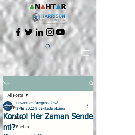
Yazı
All Posts
Havacılıkta Duygusal Zekâ
All Posts
5 Nis 2022
8 dakikada okunur
Kontrol Her Zaman Sende
Öz Bilinç
mi?
Öz Yönetim