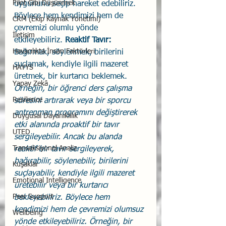
Pilot Gibi Düşünmek
uygununu seçip hareket edebiliriz. 
Böylece hem kendimizi hem de 
CRM (Ekip Kaynak Yönetimi)
çevremizi olumlu yönde 
İletişim
etkileyebiliriz. 
Reaktif Tavır: 
Havacılıkta İnsan Faktörleri
Bağırmak, söylenmek, birilerini 
suçlamak, kendiyle ilgili mazeret 
HAYYS
üretmek, bir kurtarıcı beklemek.
Yapay Zekâ
Örneğin, bir öğrenci ders çalışma 
Resilience
süresini artırarak veya bir sporcu 
antrenman programını değiştirerek 
Duygusal Dayanıklılık
etki alanında proaktif bir tavır 
UTED
sergileyebilir. Ancak bu alanda 
Transaksiyonel Analiz
reaktif bir tavır sergileyerek, 
bağırabilir, söylenebilir, birilerini 
Kuşaklar
suçlayabilir, kendiyle ilgili mazeret 
Emotional Intelligence
üretebilir veya bir kurtarıcı 
Peer Support
bekleyebiliriz. Böylece hem 
kendimizi hem de çevremizi olumsuz 
Wellbeing
yönde etkileyebiliriz. Örneğin, bir 