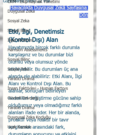
Güncelleme tarihi:
22 Mar
CRM - Ekip Kaynak Yönetimi
Havacılıkta Duygusal Zekâ Sayfasına 
Duygusal Zeka
Dön
Sosyal Zeka
Sosyal Bilinç
Etki, İlgi, Denetimsiz 
(Kontrol Dışı) Alan
İlişki Yönetimi
Hayatımızda birçok farklı durumla 
Harrison Assessments
karşılaşırız ve bu durumlar bizi 
Sosyal Bilinç
olumlu veya olumsuz yönde 
Sosyal Zeka
etkileyebilir. Bu durumları üç ana 
alanda ele alabiliriz: Etki Alanı, İlgi 
Yaratıcı Drama
Alanı ve Kontrol Dışı Alan. Bu 
İnsan Faktörleri - Human Factors
alanlar, sonuçları belirleyen 
Güvenli Davranış
nedenleri değiştirme gücüne sahip 
olduğumuz veya olmadığımız farklı 
Yaratıcı Drama
alanları ifade eder. Her bir alanda, 
Duygusal Zeka Koçluğu
proaktif veya reaktif bir tavır 
Uçak Kazaları
sergilemek arasındaki fark, 
durumların sonucunu ve etkisini 