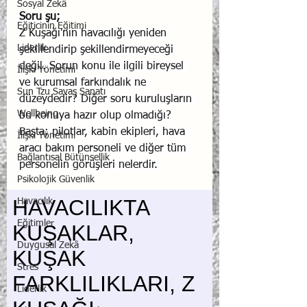
Sosyal Zekâ
Soru şu;
Eğiticinin Eğitimi
Z Kuşağı'nın havacılığı yeniden 
Liderlik
şekillendirip şekillendirmeyeceği 
değil. Sorun konu ile ilgili bireysel 
İlişki Yönetimi
ve kurumsal farkındalık ne 
Sun Tzu Savaş Sanatı
düzeydedir? Diğer soru kuruluşların 
Wellbeing
bu konuya hazır olup olmadığı?
Başta; pilotlar, kabin ekipleri, hava 
İlişki Yönetimi
aracı bakım personeli ve diğer tüm 
Bağlantısal Bütünsellik
personelin görüşleri nelerdir.
Psikolojik Güvenlik
Havacılık
Eğitimler
Duygusal Zekâ
Stres
Liderlik