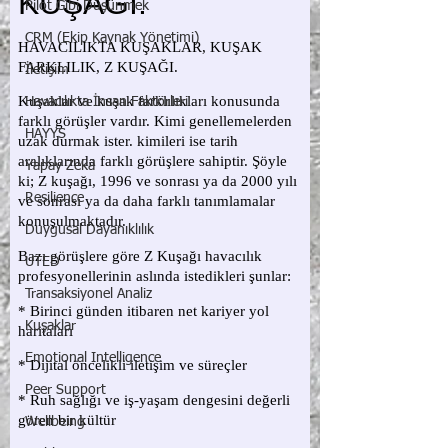
Pilot Gibi Düşünmek
CRM (Ekip Kaynak Yönetimi)
İletişim
Havacılıkta İnsan Faktörleri
HAYYS
Yapay Zekâ
Resilience
Duygusal Dayanıklılık
UTED
Transaksiyonel Analiz
Kuşaklar
Emotional Intelligence
Peer Support
Wellbeing