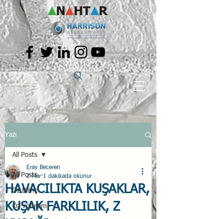
Yazı
All Posts
Eray Beceren
All Posts
2 Mar
1 dakikada okunur
HAVACILIKTA KUŞAKLAR,
Öz Bilinç
KUŞAK FARKLILIK, Z
Öz Yönetim