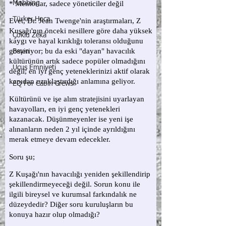
Mobbing
Türker Hoca
Çoklu Zekâ
Beyin
Uçuş Emniyeti
EQ For Cabin Crews