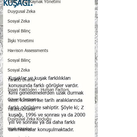
KUŞAĞI.
CRM - Ekip Kaynak Yönetimi
Duygusal Zeka
Sosyal Zeka
Sosyal Bilinç
İlişki Yönetimi
Harrison Assessments
Sosyal Bilinç
Sosyal Zeka
Kuşaklar ve kuşak farklılıkları 
Yaratıcı Drama
konusunda farklı görüşler vardır. 
İnsan Faktörleri - Human Factors
Kimi genellemelerden uzak durmak 
Güvenli Davranış
ister. kimileri ise tarih aralıklarında 
farklı görüşlere sahiptir. Şöyle ki; Z 
Yaratıcı Drama
kuşağı, 1996 ve sonrası ya da 2000 
Duygusal Zeka Koçluğu
yılı ve sonrası ya da daha farklı 
Uçak Kazaları
tanımlamalar konuşulmaktadır.