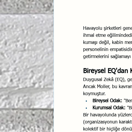
Havayolu şirketleri gen
ihmal etme eğilimindedir
kumaşı değil, kabin me
personelinin empatisidir.
getirmelerini sağlamayı
Bireysel EQ'dan
Duygusal Zekâ (EQ), gel
Ancak Moller, bu kavram
koymuştur.
Bireysel Odak:
 "Be
Kurumsal Odak:
 "B
Bir havayolunda yüzlerce
(organizasyonun karakte
kolektif bir hiçliğe dön