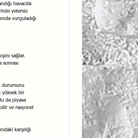
ndığı havacılık 
inde yetersiz 
bında vurguladığı 
ışını sağlar.
a sonrası 
gu durumunu 
ı yüksek bir 
lu da piyasa 
ilir ve rasyonel 
ndaki karşılığı 