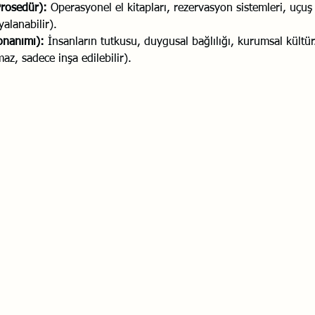
Prosedür):
 Operasyonel el kitapları, rezervasyon sistemleri, uçuş 
pyalanabilir).
onanımı):
 İnsanların tutkusu, duygusal bağlılığı, kurumsal kültü
az, sadece inşa edilebilir).