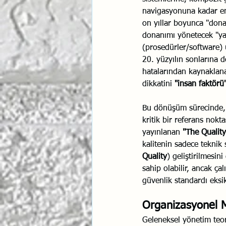
navigasyonuna kadar en
İlişki Yönetimi
Sun Tzu 
on yıllar boyunca "don
donanımı yönetecek "ya
(prosedürler/software) 
Psikolojik Güvenlik
Hav
20. yüzyılın sonlarına d
hatalarından kaynaklana
dikkatini 
"insan faktörü
Bu dönüşüm sürecinde, k
kritik bir referans nokt
yayınlanan 
"The Qualit
kalitenin sadece teknik
Quality
) geliştirilmesin
sahip olabilir, ancak ç
güvenlik standardı eksik
Organizasyonel M
Geleneksel yönetim teori