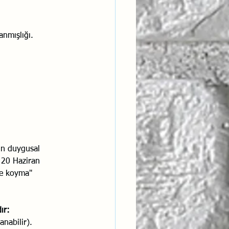
anmışlığı.
çin duygusal 
 20 Haziran 
ne koyma" 
ır:
anabilir).