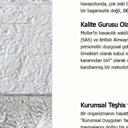
havayolunda, çok zeki b
bir başarısızlık değil, 
Dü
Kalite Gurusu Ola
Moller’in havacılık sekt
(SAS) ve British Airways
personelin duygusal geli
örnekleri olarak kabul 
kararından biri" olarak 
kanıtlanmış bir metodol
Kurumsal Teşhis
Bir organizmanın hayatt
"Kurumsal Duyguları Tanı
travmalarını doğru bir ş