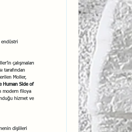
ntısal Bütünsellik
derlik
 endüstri 
er’in çalışmaları 
sı tarafından 
rilen Moller, 
e Human Side of 
en modern filoya 
sunduğu hizmet ve 
enin dişlileri 