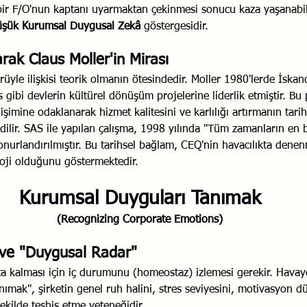
ir F/O'nun kaptanı uyarmaktan çekinmesi sonucu kaza yaşanabilir
şük Kurumsal Duygusal Zekâ
 göstergesidir.
rak Claus Moller'in Mirası
örüyle ilişkisi teorik olmanın ötesindedir. Moller 1980'lerde İska
 gibi devlerin kültürel dönüşüm projelerine liderlik etmiştir. Bu p
şimine odaklanarak hizmet kalitesini ve karlılığı artırmanın tariht
edilir. SAS ile yapılan çalışma, 1998 yılında "Tüm zamanların en
onurlandırılmıştır. Bu tarihsel bağlam, CEQ'nin havacılıkta denen
oji olduğunu göstermektedir.
Kurumsal Duyguları Tanımak
(Recognizing Corporate Emotions)
 ve "Duygusal Radar"
a kalması için iç durumunu (homeostaz) izlemesi gerekir. Havayol
mak", şirketin genel ruh halini, stres seviyesini, motivasyon düz
ekilde teşhis etme yeteneğidir.