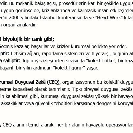
ir. Bu mekanik bakış açısı, prosedürlerin katı bir şekilde uygula
a uygun görünse de, kriz anlarında ve karmaşık insan etkileşimler
er’in 2000 yılındaki İstanbul konferansında ve "Heart Work" kita
n organizmalardır.
 biyolojik bir canlı gibi;
Geçmiş kazalar, başarılar ve krizler kurumsal bellekte yer eder.
ptir:
 İletişim ağları, raporlama sistemleri ve hiyerarşi, bilginin ak
 sahiptir:
 Toplu iş sözleşmeleri sırasında "kolektif öfke", bir kaz
başarılı bir yılın ardından "kolektif gurur" yaşar.
rumsal Duygusal Zekâ (CEQ)
, organizasyonun bu kolektif duy
etme kapasitesi olarak tanımlanır. Tıpkı bireysel duygusal zekâs
akin kalabilmesi gibi, kurumsal duygusal zekâsı yüksek bir havayo
l aksaklıklar veya güvenlik tehditleri karşısında dengesini koruyab
ş CEQ alanını temel alarak, her bir alanın havayolu operasyonları