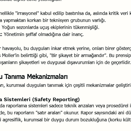
llikle "irrasyonel" kabul edilip bastırılsa da, aslında kritik veri 
a yapmaktan korkan bir teknisyen grubunun varlığı.
:
 Yoğun sezonlarda uçuş ekiplerinin tükenmişliği.
k:
 Yönetimin şeffaf olmadığına dair inanç.
r havayolu, bu duyguları inkar etmek yerine, onları birer gösterg
 Moller'in belirttiği gibi, "Bir şikayet bir armağandır". Bu prensi
alışanların şikayetleri ve duygusal dışavurumları için de geçerlidir.
gu Tanıma Mekanizmaları
ı, kurumsal duyguları tanımak için çeşitli mekanizmalar geliştiri
 Sistemleri (Safety Reporting)
a raporlama sistemleri sadece teknik arızaları veya prosedürel ih
, bu raporların "satır araları" okunur. Rapor sayısındaki ani düş
ki agresiflik, kurumsal bir duygu durum bozukluğuna (korku kültü