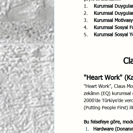
1.    
Kurumsal Duygular
2.    
Kurumsal Duygula
3.    
Kurumsal Motivasy
4.    
Kurumsal Sosyal Fa
5.    
Kurumsal Sosyal Ye
Cl
"Heart Work" (Kal
"Heart Work", Claus Moll
zekânın (EQ) kurumsal d
2000’de Türkiye’de verd
(Putting People First) il
Bu felsefeye göre, mode
Hardware (Donanı