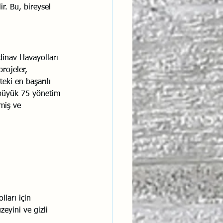
. Bu, bireysel 
ndinav Havayolları 
rojeler, 
eki en başarılı 
 büyük 75 yönetim 
miş ve 
ları için 
eyini ve gizli 