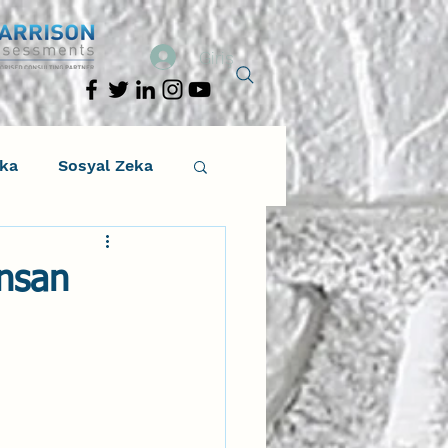
Giriş
eka
Sosyal Zeka
osyal Zeka
İnsan
tıcı Drama
Liderlik