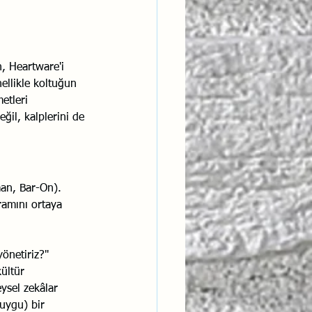
, Heartware'i 
nellikle koltuğun 
etleri 
eğil, kalplerini de 
man, Bar-On). 
ramını ortaya 
yönetiriz?"
ültür 
ysel zekâlar 
duygu) bir 