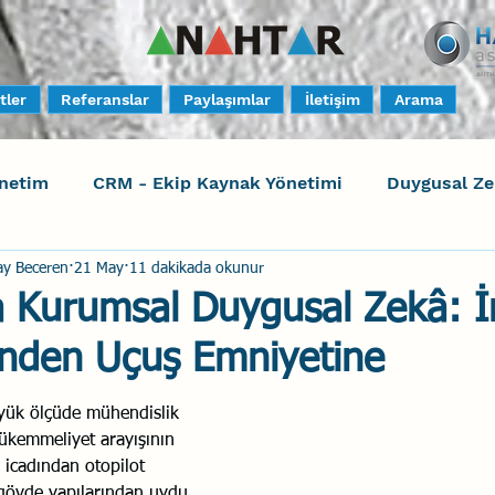
tler
Referanslar
Paylaşımlar
İletişim
Arama
netim
CRM - Ekip Kaynak Yönetimi
Duygusal Z
ay Beceren
21 May
11 dakikada okunur
timi
Harrison Assessments
Sosyal Bilinç
S
ta Kurumsal Duygusal Zekâ: 
nden Uçuş Emniyetine
ktörleri - Human Factors
Güvenli Davranış
Yara
büyük ölçüde mühendislik 
mükemmeliyet arayışının 
Uçak Kazaları
Sosyal Zekâ
Eğiticinin Eğitimi
 icadından otopilot 
 gövde yapılarından uydu 