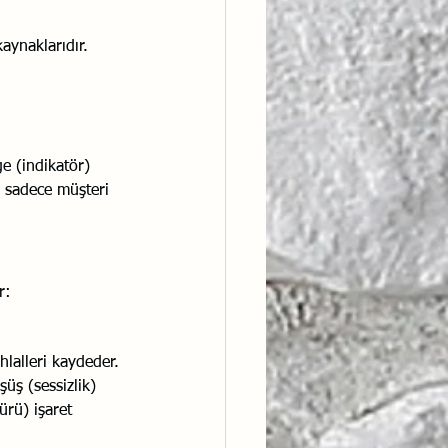
kaynaklarıdır.
e (indikatör) 
p sadece müşteri 
r:
lalleri kaydeder. 
üş (sessizlik) 
rü) işaret 