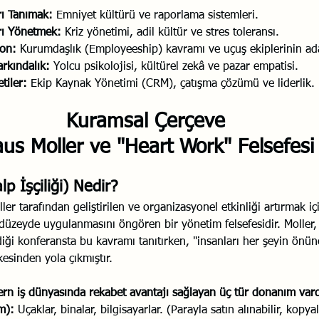
ı Tanımak:
 Emniyet kültürü ve raporlama sistemleri.
rı Yönetmek:
 Kriz yönetimi, adil kültür ve stres toleransı.
on:
 Kurumdaşlık (Employeeship) kavramı ve uçuş ekiplerinin ad
rkındalık:
 Yolcu psikolojisi, kültürel zekâ ve pazar empatisi.
tiler:
 Ekip Kaynak Yönetimi (CRM), çatışma çözümü ve liderlik.
Kuramsal Çerçeve
aus Moller ve "Heart Work" Felsefesi
p İşçiliği) Nedir?
er tarafından geliştirilen ve organizasyonel etkinliği artırmak i
üzeyde uygulanmasını öngören bir yönetim felsefesidir. Moller,
iği konferansta bu kavramı tanıtırken, "insanları her şeyin önü
kesinden yola çıkmıştır.
rn iş dünyasında rekabet avantajı sağlayan üç tür donanım vard
m):
 Uçaklar, binalar, bilgisayarlar. (Parayla satın alınabilir, kopyal