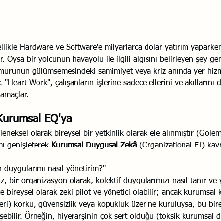
ellikle Hardware ve Software'e milyarlarca dolar yatırım yaparken
. Oysa bir yolcunun havayolu ile ilgili algısını belirleyen şey ge
murunun gülümsemesindeki samimiyet veya kriz anında yer hizm
 "Heart Work", çalışanların işlerine sadece ellerini ve akıllarını d
 amaçlar.
 Kurumsal EQ'ya
eneksel olarak bireysel bir yetkinlik olarak ele alınmıştır (Gole
ı genişleterek 
Kurumsal Duygusal Zekâ
 (Organizational EI) kav
n duygularımı nasıl yönetirim?"
iz, bir organizasyon olarak, kolektif duygularımızı nasıl tanır ve 
 bireysel olarak zeki pilot ve yönetici olabilir; ancak kurumsal k
ri) korku, güvensizlik veya kopukluk üzerine kuruluysa, bu bire
üşebilir. Örneğin, hiyerarşinin çok sert olduğu (toksik kurumsal 