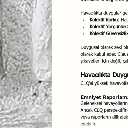
Havacılıkta duygular gene
Kolektif Korku:
 Hat
Kolektif Yorgunluk
Kolektif Güvensizli
Duygusal olarak zeki bi
olarak kabul eder. Claus
şikayetleri için değil, ç
Havacılıkta Duy
CEQ'si yüksek havayollar
Emniyet Raporlama
Geleneksel havayollarınd
Ancak CEQ perspektifinde
veya raporların dilinde
edebilir.