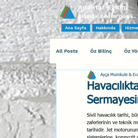
Anahtar Eğitim
Duygusal Zeki Bir Dünya..
Ana Sayfa
Hakkında
Hizme
All Posts
Öz Bilinç
Öz Yö
Ayça Mumkule & Er
Sosyal Bilinç
İlişki Yöne
Havacılık
Sermayesi
Yaratıcı Drama
İnsan Fa
Sivil havacılık tarihi, 
zaferlerinin ve teknik 
Duygusal Zeka Koçluğu
tarihidir. Jet motorunun
sistemlerine, kompozit