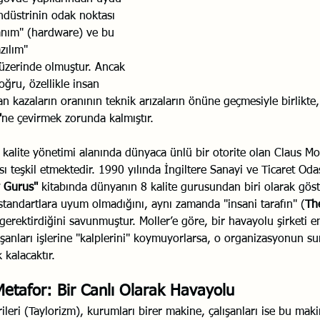
düstrinin odak noktası 
Savaş Sanatı
Wellbeing
İlişki Yönetimi
Bağla
anım" (hardware) ve bu 
zılım" 
üzerinde olmuştur. Ancak 
acılık
Eğitimler
Duygusal Zekâ
Stres
Li
oğru, özellikle insan 
n kazaların oranının teknik arızaların önüne geçmesiyle birlikte,
"
ne çevirmek zorunda kalmıştır.
alite yönetimi alanında dünyaca ünlü bir otorite olan Claus Moll
ası teşkil etmektedir. 1990 yılında İngiltere Sanayi ve Ticaret Oda
y Gurus" 
kitabında dünyanın 8 kalite gurusundan biri olarak göste
 standartlara uyum olmadığını, aynı zamanda "insani tarafın" (
Th
i gerektirdiğini savunmuştur. Moller’e göre, bir havayolu şirketi 
alışanları işlerine "kalplerini" koymuyorlarsa, o organizasyonun 
 kalacaktır.
etafor: Bir Canlı Olarak Havayolu
leri (Taylorizm), kurumları birer makine, çalışanları ise bu makin