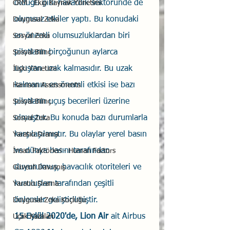
olduğu gibi havacılık sektöründe de 
CRM - Ekip Kaynak Yönetimi
olumsuz etkiler yaptı. Bu konudaki 
Duygusal Zeka
en önemli olumsuzluklardan biri 
Sosyal Zeka
pilotların birçoğunun aylarca 
Sosyal Bilinç
uçuştan uzak kalmasıdır. Bu uzak 
İlişki Yönetimi
kalmanın en önemli etkisi ise bazı 
Harrison Assessments
pilotların uçuş becerileri üzerine 
Sosyal Bilinç
olmuştur. Bu konuda bazı durumlarla 
Sosyal Zeka
karşılaşılmıştır. Bu olaylar yerel basın 
Yaratıcı Drama
ve dünya basını tarafından 
İnsan Faktörleri - Human Factors
duyurulmuş, havacılık otoriteleri ve 
Güvenli Davranış
kuruluşları tarafından çeşitli 
Yaratıcı Drama
önlemler geliştirilmiştir.
Duygusal Zeka Koçluğu
15 Eylül 2020'de, Lion Air 
ait Airbus 
Uçak Kazaları