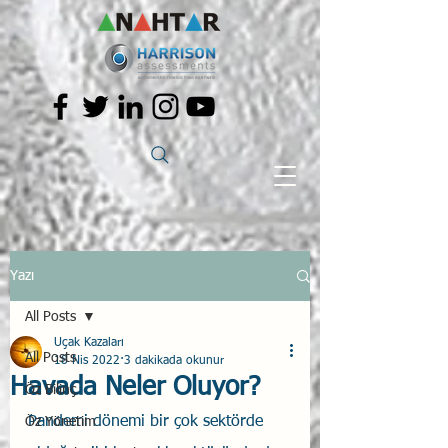
Yazı
All Posts
Uçak Kazaları
All Posts
18 Nis 2022
3 dakikada okunur
Havada Neler Oluyor?
Öz Bilinç
Pandemi dönemi bir çok sektörde 
Öz Yönetim