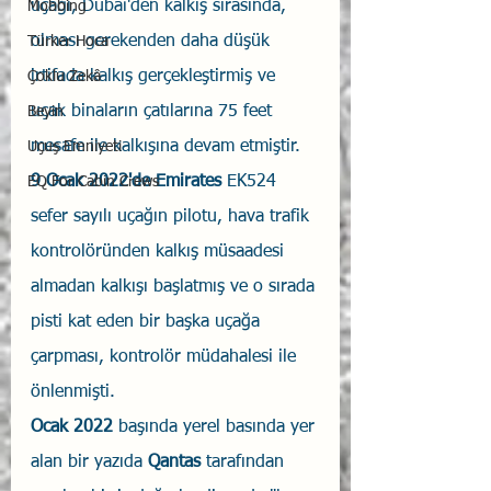
uçağı, Dubai'den kalkış sırasında, 
Mobbing
olması gerekenden daha düşük 
Türker Hoca
irtifada kalkış gerçekleştirmiş ve  
Çoklu Zekâ
uçak binaların çatılarına 75 feet 
Beyin
mesafe ile kalkışına devam etmiştir.
Uçuş Emniyeti
9 Ocak 2022'de Emirates
 EK524 
EQ For Cabin Crews
sefer sayılı uçağın pilotu, hava trafik 
kontrolöründen kalkış müsaadesi 
almadan kalkışı başlatmış ve o sırada 
pisti kat eden bir başka uçağa 
çarpması, kontrolör müdahalesi ile 
önlenmişti.
Ocak 2022
 başında yerel basında yer 
alan bir yazıda 
Qantas
 tarafından 