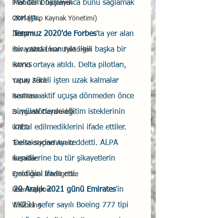
Pandemi başlayınca bunu sağlamak 
Pilot Gibi Düşünmek
zorlaştı.
CRM (Ekip Kaynak Yönetimi)
Temmuz 2020'de Forbes
'ta yer alan 
İletişim
bir yazıda konuyla ilgili başka bir 
Havacılıkta İnsan Faktörleri
konu ortaya atıldı. Delta pilotları, 
HAYYS
uzun süreli işten uzak kalmalar 
Yapay Zekâ
sonrası aktif uçuşa dönmeden önce 
Resilience
simülatörlerde eğitim isteklerinin 
Duygusal Dayanıklılık
kabul edilmediklerini ifade ettiler. 
UTED
Delta suçlamayı reddetti. ALPA 
Transaksiyonel Analiz
kendilerine bu tür şikayetlerin 
Kuşaklar
geldiğini ifade etti.
Emotional Intelligence
20 Aralık 2021 günü Emirates
'in 
Peer Support
EK231 sefer sayılı Boeing 777 tipi 
Wellbeing