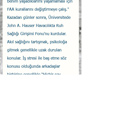
benim yaşadıklarımı yaşamaması için 
FAA kurallarını değiştirmeye çalış."
Kazadan günler sonra, Üniversitede 
John A. Hauser Havacılıkta Ruh 
Sağlığı Girişimi Fonu'nu kurdular.
Akıl sağlığını tartışmak, psikoloğa 
gitmek genellikle uzak durulan 
konular. İş stresi ile baş etme söz 
konusu olduğunda arkadaşlar 
birbirine genellikle “Hiçbir şey 
söyleme” diyerek kaçma davranışına 
girilmesine sebep olabilirler. 
Ülkemizde başlatılan 
"Peer Support" 
çalışmaları bu nedenle çok önemli.