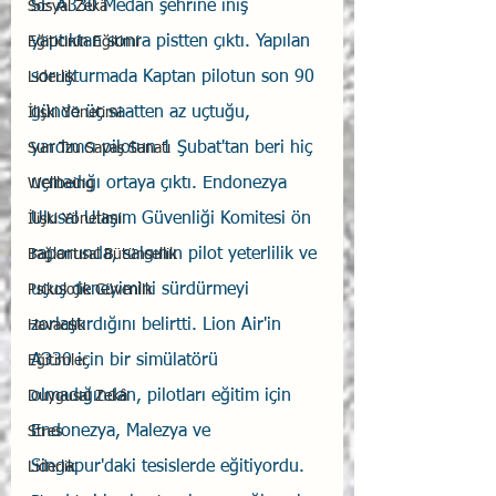
SE A330 Medan şehrine iniş 
Sosyal Zekâ
yaptıktan sonra pistten çıktı. Yapılan 
Eğiticinin Eğitimi
soruşturmada Kaptan pilotun son 90 
Liderlik
günde üç saatten az uçtuğu, 
İlişki Yönetimi
yardımcı pilotun 1 Şubat'tan beri hiç 
Sun Tzu Savaş Sanatı
uçmadığı ortaya çıktı. Endonezya 
Wellbeing
Ulusal Ulaşım Güvenliği Komitesi ön 
İlişki Yönetimi
raporunda, salgının pilot yeterlilik ve 
Bağlantısal Bütünsellik
uçuş deneyimini sürdürmeyi 
Psikolojik Güvenlik
zorlaştırdığını belirtti. Lion Air'in 
Havacılık
A330 için bir simülatörü 
Eğitimler
olmadığından, pilotları eğitim için 
Duygusal Zekâ
Endonezya, Malezya ve 
Stres
Singapur'daki tesislerde eğitiyordu. 
Liderlik