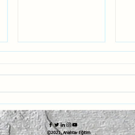
Havacılıkta Pozitif Emniyet
Havac
Kültürü: Hatalardan Öğrenmek
Tasa
ve Geleceği Korumak
Davr
Emni
©2021, Anahtar Eğitim