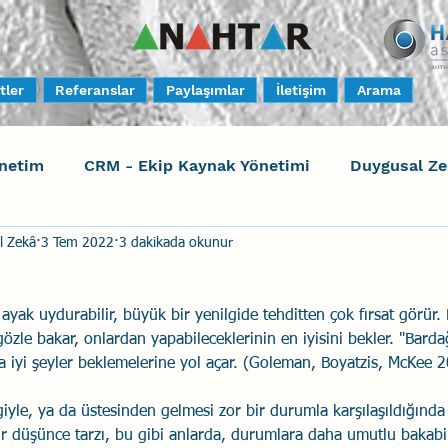
tler
Referanslar
Paylaşımlar
İletişim
Arama
netim
CRM - Ekip Kaynak Yönetimi
Duygusal Z
l Zekâ
3 Tem 2022
3 dakikada okunur
timi
Harrison Assessments
Sosyal Bilinç
S
ayak uydurabilir, büyük bir yenilgide tehditten çok fırsat görür. B
ktörleri - Human Factors
Güvenli Davranış
Yara
gözle bakar, onlardan yapabilecekleri­nin en iyisini bekler. "Barda
a iyi şeyler beklemelerine yol açar. (Goleman, Boyatzis, McKee 
Uçak Kazaları
Sosyal Zekâ
Eğiticinin Eğitimi
giyle, ya da üstesinden gelmesi zor bir durumla karşılaşıldığında
bir düşünce tarzı, bu gibi anlarda, durumlara daha umutlu bakabi