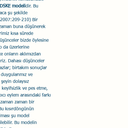
DSKE modeli
dir. Bu 
aca şu şekilde 
, 2007:209-210) Bir 
ız zaman buna düşünerek 
rimiz kısa sürede 
düşünceler bizde öylesine 
p da üzerlerine 
e onların aklımızdan 
iriz. Dahası düşünceler 
zlar; birtakım sonuçlar 
 duygularımız ve 
 şeyin dolaysız 
 keyifsizlik ve pes etme, 
pıcı eylem arasındaki farkı 
ış zaman zaman bir 
Bu kısırdöngünün 
lması şu model 
ilebilir. Bu modelin 