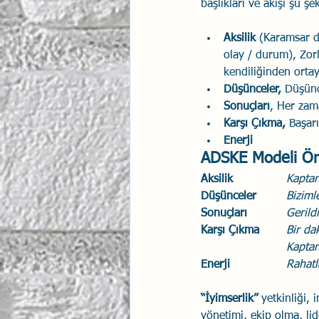
başlıkları ve akışı şu şek
Aksilik
 (Karamsar 
olay / durum), Zorl
kendiliğinden ortay
Düşünceler,
 Düşünc
Sonuçları
, Her zam
Karşı Çıkma,
 Başarı
Enerji
ADSKE Modeli Ö
Aksilik 
Kaptan
Düşünceler
Biziml
Sonuçları
Gerild
Karşı Çıkma
Bir da
Kaptan
Enerji
Rahatl
“İyimserlik”
 yetkinliği, 
yönetimi, ekip olma, lide