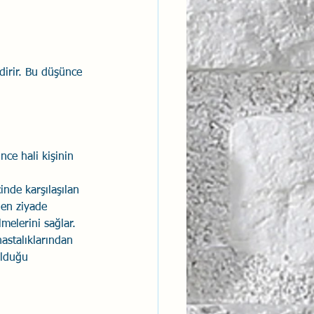
dirir. Bu düşünce 
ce hali kişinin 
nde karşılaşılan 
den ziyade 
elerini sağlar. 
astalıklarından 
olduğu 