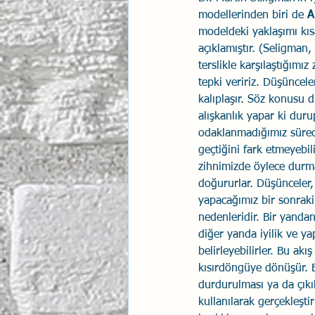
modellerinden biri de 
A
modeldeki yaklaşımı kıs
açıklamıştır. (Seligman
terslikle karşılaştığım
tepki veririz. Düşüncele
kalıplaşır. Söz konusu 
alışkanlık yapar ki duru
odaklanmadığımız sürec
geçtiğini fark etmeyebil
zihnimizde öylece durma
doğururlar. Düşünceler,
yapacağımız bir sonraki
nedenleridir. Bir yandan
diğer yanda iyilik ve ya
belirleyebilirler. Bu ak
kısırdöngüye dönüşür. 
durdurulması ya da çıkı
kullanılarak gerçekleştir