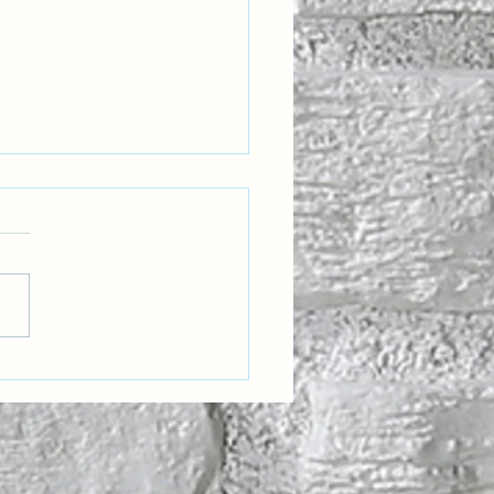
ılıkta Değişimi
rlamak: İradeden
anış Mimarisine Uçuş
yeti