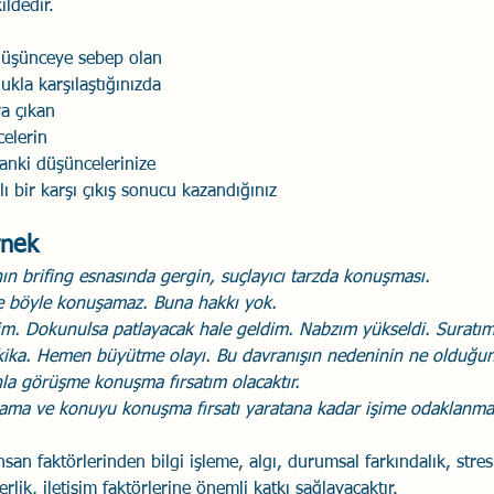
ildedir. 
düşünceye sebep olan 
ukla karşılaştığınızda 
a çıkan 
elerin 
anki düşüncelerinize 
lı bir karşı çıkış sonucu kazandığınız 
rnek
ın brifing esnasında gergin, suçlayıcı tarzda konuşması.
e böyle konuşamaz. Buna hakkı yok.
im. Dokunulsa patlayacak hale geldim. Nabzım yükseldi. Suratım 
kika. Hemen büyütme olayı. Bu davranışın nedeninin ne olduğun
la görüşme konuşma fırsatım olacaktır.
ama ve konuyu konuşma fırsatı yaratana kadar işime odaklanma
insan faktörlerinden bilgi işleme, algı, durumsal farkındalık, stres
rlik, iletişim faktörlerine önemli katkı sağlayacaktır.