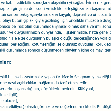
ve kabul edilebilir sonuçlara ulaşabilmeyi sağlar. İyimserlik ger
apılan girişimlerde beceri ve istekle birleştiği zaman başarıyı m
Savaş Sanatı
Wellbeing
İlişki Yönetimi
Bağla
ümser bir bakış açısıyla ise daha kaygılı, depresif ve umutsuz bir
i olayı bütün çıplaklığıyla gözlediği için öncelikle mücadele du
onucu belirsiz olan durumlarda iyimser olmak daha verimli sonuçl
acılık
Eğitimler
Duygusal Zekâ
Stres
Li
oludur ve duygularımızın dünyasında, ilişkilerimizde, hatta genel 
alıdır. Hele de duyguların bulaşıcı olduğu gerçekliğinden yola ç
guları beslediğini, kötümserliğin ise olumsuz duyguları körükledi
iskli durumlarda sonucu düşünmeden olayların içine dalmayı ger
ları: 
itli bilimsel araştırmalar yapan Dr. Martin Seligman iyimserliği k
erine nasıl açıkladıkları bağlamında tarif etmektedir. 
lerin başarısızlığının, güçlüklerin nedenini 
KKK 
yani, 
mle ilgili), 
le olacak), 
 alanı etkiliyor) olarak görmekte ve değerlendirmektedir. Bu düşün