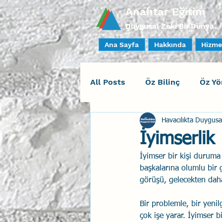
Anahtar Eğitim
Duygusal Zeki Bir Dünya..
Ana Sayfa
Hakkında
Hizme
All Posts
Öz Bilinç
Öz Yö
Havacılıkta Duygusa
Sosyal Bilinç
İlişki Yöne
İyimserlik
İyimser bir kişi duruma 
Yaratıcı Drama
İnsan Fa
baş­kalarına olumlu bir 
görüşü, gele­cekten dah
Duygusal Zeka Koçluğu
Bir problemle, bir yenil
çok işe yarar. İyimser 