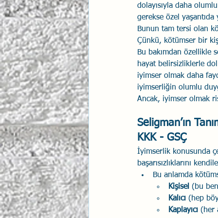
dolayısıyla daha olumlu 
İlişki Yönetimi
gerekse özel yaşantıda y
Sun Tzu 
Bunun tam tersi olan köt
Çünkü, kötümser bir kiş
Bu bakımdan özellikle s
Psikolojik Güvenlik
Hav
hayat belirsizliklerle d
iyimser olmak daha fayd
iyimserliğin olumlu duy
Ancak, iyimser olmak r
Seligman’ın Tanım
KKK - GSÇ
İyimserlik konusunda çeş
başarısızlıklarını kendil
Bu anlamda kötümser
Kişisel
 (bu beni
Kalıcı 
(hep böy
Kaplayıcı
 (her