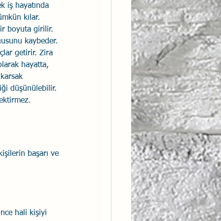
ek iş hayatında 
ümkün kılar. 
ntısal Bütünsellik
 boyuta girilir. 
ygusunu kaybeder. 
ar getirir. Zira 
derlik
olarak hayatta, 
ıkarsak 
ği düşünülebilir. 
ektirmez. 
işilerin başarı ve 
ce hali kişiyi 