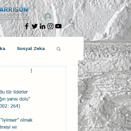
Giriş
eka
Sosyal Zeka
osyal Zeka
u tür liderler 
tıcı Drama
ğın yarısı dolu" 
2002: 264)
Liderlik
 “iyimser” olmak 
lmeyi ve 