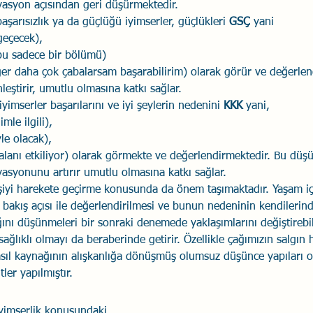
asyon açısından geri düşürmektedir. 
aşarısızlık ya da güçlüğü iyimserler, güçlükleri 
GSÇ
 yani 
geçecek), 
bu sadece bir bölümü) 
ğer daha çok çabalarsam başarabilirim) olarak görür ve değerlen
inleştirir, umutlu olmasına katkı sağlar. 
iyimserler başarılarını ve iyi şeylerin nedenini 
KKK 
yani, 
mle ilgili), 
le olacak), 
 alanı etkiliyor) olarak görmekte ve değerlendirmektedir. Bu düşün
asyonunu artırır umutlu olmasına katkı sağlar. 
şiyi harekete geçirme konusunda da önem taşımaktadır. Yaşam içi
 bakış açısı ile değerlendirilmesi ve bunun nedeninin kendilerin
ı düşünmeleri bir sonraki denemede yaklaşımlarını değiştirebilm
ğlıklı olmayı da beraberinde getirir. Özellikle çağımızın salgın h
asıl kaynağının alışkanlığa dönüşmüş olumsuz düşünce yapıları 
ler yapılmıştır.
iyimserlik konusundaki 