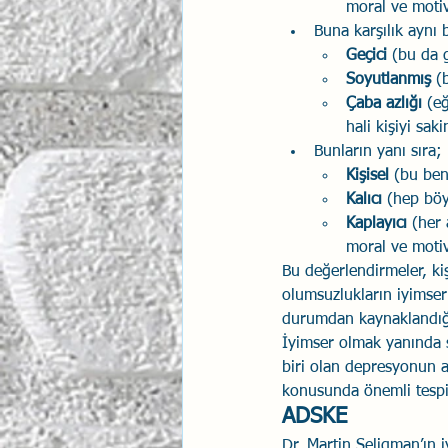
moral ve motiv
Buna karşılık aynı b
Geçici
 (bu da 
Soyutlanmış
 (
Çaba azlığı
 (e
hali kişiyi sak
Bunların yanı sıra; 
Kişisel
 (bu beni
Kalıcı 
(hep böy
Kaplayıcı
 (her
moral ve motiv
Bu değerlendirmeler, ki
olumsuzlukların iyimser
durumdan kaynaklandığın
İyimser olmak yanında sa
biri olan depresyonun 
konusunda önemli tespit
ADSKE
Dr. Martin Seligman’ın 