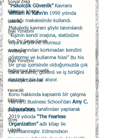
Sosyal Zekâ
“Psikolojik Güvenlik” 
Kavramı 
Eğiticinin Eğitimi
William A. Kahn’ın
 1990 yılında 
yazdığı makalesinde kullandı. 
Liderlik
Makalede kavram şöyle tanımlandı 
İlişki Yönetimi
“Kişinin kendi imajına, statüsüne 
Sun Tzu Savaş Sanatı
veya kariyerine olumsuz 
sonuçlarından korkmadan kendini 
Wellbeing
gösterme ve kullanma hissi” Bu his 
İlişki Yönetimi
bir grup içerisinde olduğumuzda çok 
Bağlantısal Bütünsellik
daha anlamlı, güvenli ve iş birliğini 
destekler bir hal alıyor.
Psikolojik Güvenlik
Havacılık
Konu hakkında kapsamlı bir çalışma 
Eğitimler
Harvard Business School’dan 
Amy C. 
Edmondson
, tarafından yapılarak 
Duygusal Zekâ
2019 yılında 
“The Fearless 
Stres
Organization”
 adlı kitap ile 
Liderlik
yayımlanmıştır. Edmondson 