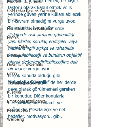
kavramın; kibarlık demek, bir kişilik 
Pilot Gibi Düşünmek
faktörü olarak kabul etmek ve iş 
CRM (Ekip Kaynak Yönetimi)
yerinde güven yerine kullanılabilecek 
İletişim
bir kavram olmadığını vurguluyor. 
Tanımlarken ise; 
kişiler arası 
Havacılıkta İnsan Faktörleri
ilişkilerde risk almanın güvenliliği 
HAYYS
yani fikirler, sorular, endişeler veya 
Yapay Zekâ
hatalarla ilgili açıkça ve rahatlıkla 
konuşulabileceği ve bunların objektif 
Resilience
olarak değerlendirilebileceğine dair 
Duygusal Dayanıklılık
bir inancı
 vurguluyor.
UTED
Birçok konuda olduğu gibi 
“Psikolojik Güvenlik”
 de her derde 
Transaksiyonel Analiz
deva olarak görülmemesi gereken 
Kuşaklar
bir konudur. Diğer konularla 
Emotional Intelligence
birleştirildiğinde anlamlı ve 
değerlidir. Mesela açık ve net 
Peer Support
hedefler, motivasyon.. gibi.
Wellbeing