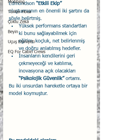
Mobbing
Edmondson 
“Etkili Ekip”
oluşturmanın en önemli iki şartını da 
Türker Hoca
şöyle belirtmiş.
Çoklu Zekâ
Yüksek performans standartları 
Beyin
ki bunu sağlayabilmek için 
eğitim, koçluk, net belirlenmiş 
Uçuş Emniyeti
ve doğru anlatılmış hedefler.
EQ For Cabin Crews
İnsanların kendilerini geri 
çekmeyeceği ve katılıma, 
inovasyona açık olacakları 
“Psikolojik Güvenlik” 
ortamı. 
Bu iki unsurdan hareketle ortaya bir 
model koymuştur.