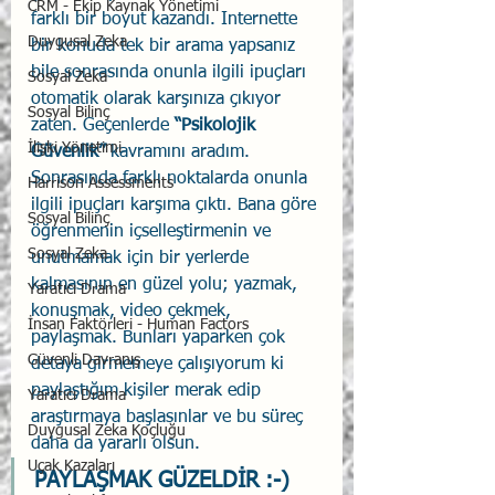
CRM - Ekip Kaynak Yönetimi
farklı bir boyut kazandı. Internette 
Duygusal Zeka
bir konuda tek bir arama yapsanız 
bile sonrasında onunla ilgili ipuçları 
Sosyal Zeka
otomatik olarak karşınıza çıkıyor 
Sosyal Bilinç
zaten. Geçenlerde 
“Psikolojik 
İlişki Yönetimi
Güvenlik”
 kavramını aradım. 
Sonrasında farklı noktalarda onunla 
Harrison Assessments
ilgili ipuçları karşıma çıktı. Bana göre 
Sosyal Bilinç
öğrenmenin içselleştirmenin ve 
Sosyal Zeka
unutmamak için bir yerlerde 
kalmasının en güzel yolu; yazmak, 
Yaratıcı Drama
konuşmak, video çekmek, 
İnsan Faktörleri - Human Factors
paylaşmak. Bunları yaparken çok 
Güvenli Davranış
detaya girmemeye çalışıyorum ki 
paylaştığım kişiler merak edip 
Yaratıcı Drama
araştırmaya başlasınlar ve bu süreç 
Duygusal Zeka Koçluğu
daha da yararlı olsun.
Uçak Kazaları
PAYLAŞMAK GÜZELDİR :-)