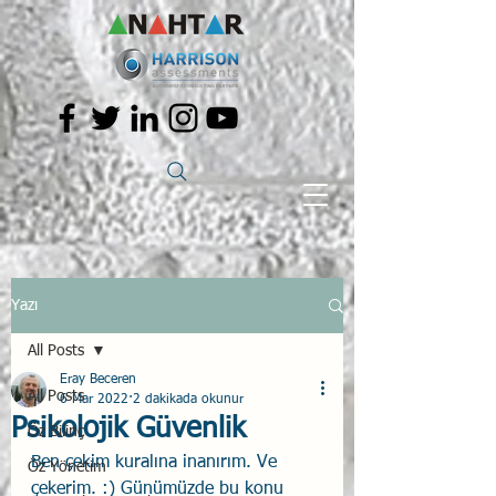
Yazı
All Posts
Eray Beceren
All Posts
6 Mar 2022
2 dakikada okunur
Psikolojik Güvenlik
Öz Bilinç
Ben çekim kuralına inanırım. Ve 
Öz Yönetim
çekerim. :) Günümüzde bu konu 