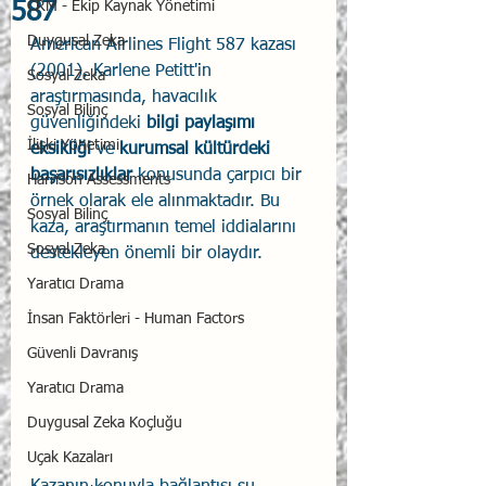
587
CRM - Ekip Kaynak Yönetimi
Duygusal Zeka
American Airlines Flight 587 kazası 
(2001), Karlene Petitt'in 
Sosyal Zeka
araştırmasında, havacılık 
Sosyal Bilinç
güvenliğindeki 
bilgi paylaşımı 
İlişki Yönetimi
eksikliği
 ve 
kurumsal kültürdeki 
başarısızlıklar
 konusunda çarpıcı bir 
Harrison Assessments
örnek olarak ele alınmaktadır. Bu 
Sosyal Bilinç
kaza, araştırmanın temel iddialarını 
Sosyal Zeka
destekleyen önemli bir olaydır.
Yaratıcı Drama
İnsan Faktörleri - Human Factors
Güvenli Davranış
Yaratıcı Drama
Duygusal Zeka Koçluğu
Uçak Kazaları