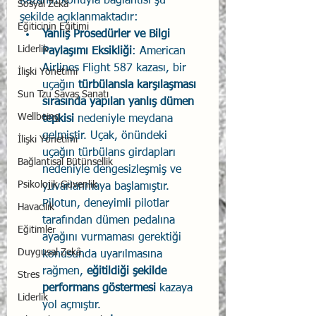
Kazanın konuyla bağlantısı şu 
Sosyal Zekâ
şekilde açıklanmaktadır:
Eğiticinin Eğitimi
Yanlış Prosedürler ve Bilgi 
Liderlik
Paylaşımı Eksikliği
: American 
Airlines Flight 587 kazası, bir 
İlişki Yönetimi
uçağın 
türbülansla karşılaşması 
Sun Tzu Savaş Sanatı
sırasında yapılan yanlış dümen 
Wellbeing
tepkisi
 nedeniyle meydana 
gelmiştir. Uçak, önündeki 
İlişki Yönetimi
uçağın türbülans girdapları 
Bağlantısal Bütünsellik
nedeniyle dengesizleşmiş ve 
Psikolojik Güvenlik
yuvarlanmaya başlamıştır. 
Pilotun, deneyimli pilotlar 
Havacılık
tarafından dümen pedalına 
Eğitimler
ayağını vurmaması gerektiği 
Duygusal Zekâ
konusunda uyarılmasına 
rağmen, 
eğitildiği şekilde 
Stres
performans göstermesi
 kazaya 
Liderlik
yol açmıştır.