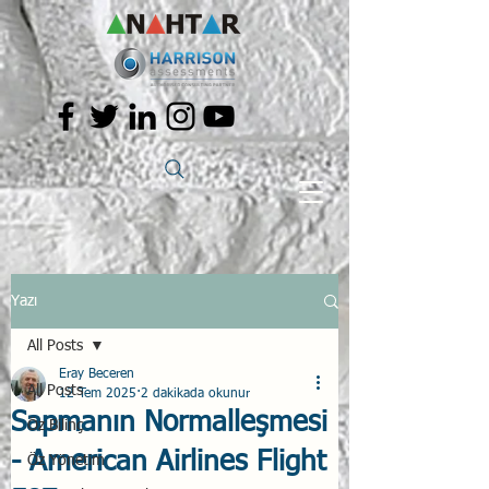
Yazı
All Posts
Eray Beceren
All Posts
12 Tem 2025
2 dakikada okunur
Sapmanın Normalleşmesi
Öz Bilinç
- American Airlines Flight
Öz Yönetim