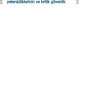
yetersizliklerinin ve kritik güvenlik 
bilgilerinin paylaşılmamasının
 can 
kaybıyla sonuçlanan örneklerinden 
biri olarak, Petitt'in "normalization of 
deviance" (sapmanın normalleşmesi) 
kavramını ve araştırmasının temel 
argümanlarını desteklemektedir. 
Araştırma, pilotu tek başına 
suçlamanın ötesinde, sistemik 
başarısızlıkların incelenmesi 
gerektiğini savunmaktadır.
Sapmanın Normalleşmesi
Uçak Kazaları