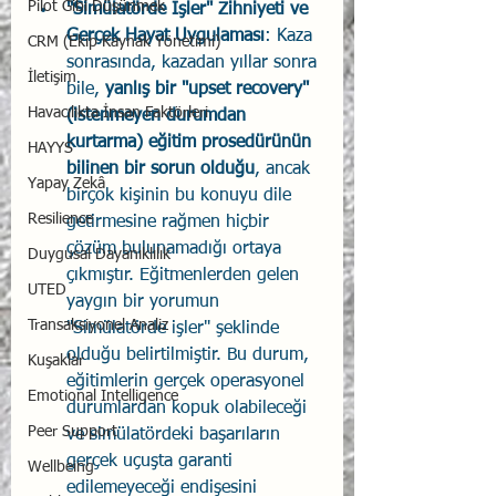
Pilot Gibi Düşünmek
"Simülatörde İşler" Zihniyeti ve 
Gerçek Hayat Uygulaması
: Kaza 
CRM (Ekip Kaynak Yönetimi)
sonrasında, kazadan yıllar sonra 
İletişim
bile, 
yanlış bir "upset recovery" 
Havacılıkta İnsan Faktörleri
(istenmeyen durumdan 
kurtarma) eğitim prosedürünün 
HAYYS
bilinen bir sorun olduğu
, ancak 
Yapay Zekâ
birçok kişinin bu konuyu dile 
Resilience
getirmesine rağmen hiçbir 
çözüm bulunamadığı ortaya 
Duygusal Dayanıklılık
çıkmıştır. Eğitmenlerden gelen 
UTED
yaygın bir yorumun 
Transaksiyonel Analiz
"Simülatörde işler" şeklinde 
olduğu belirtilmiştir. Bu durum, 
Kuşaklar
eğitimlerin gerçek operasyonel 
Emotional Intelligence
durumlardan kopuk olabileceği 
Peer Support
ve simülatördeki başarıların 
gerçek uçuşta garanti 
Wellbeing
edilemeyeceği endişesini 