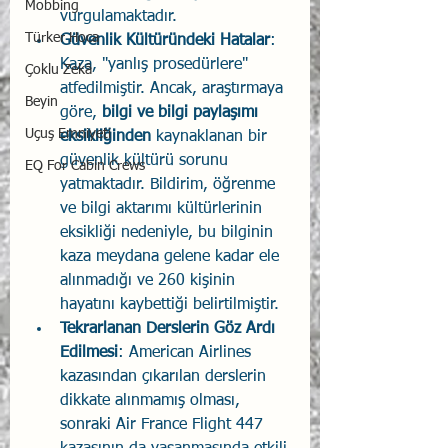
Mobbing
vurgulamaktadır.
Türker Hoca
Güvenlik Kültüründeki Hatalar
: 
Kaza, "yanlış prosedürlere" 
Çoklu Zekâ
atfedilmiştir. Ancak, araştırmaya 
Beyin
göre, 
bilgi ve bilgi paylaşımı 
Uçuş Emniyeti
eksikliğinden
 kaynaklanan bir 
güvenlik kültürü sorunu 
EQ For Cabin Crews
yatmaktadır. Bildirim, öğrenme 
ve bilgi aktarımı kültürlerinin 
eksikliği nedeniyle, bu bilginin 
kaza meydana gelene kadar ele 
alınmadığı ve 260 kişinin 
hayatını kaybettiği belirtilmiştir.
Tekrarlanan Derslerin Göz Ardı 
Edilmesi
: American Airlines 
kazasından çıkarılan derslerin 
dikkate alınmamış olması, 
sonraki Air France Flight 447 