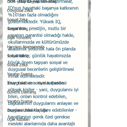
Son yıllarda yapılan araştırmalar, 
CRM - Ekip Kaynak Yönetimi
IQ’nun hayattaki başarıya katkısının 
Duygusal Zeka
%10’dan fazla olmadığını 
Sosyal Zeka
göstermektedir. Yüksek IQ, 
başarının, prestijin, mutlu bir 
Sosyal Bilinç
yaşamın garantisi olmadığı halde, 
İlişki Yönetimi
okullarımızda ve kültürümüzde 
Harrison Assessments
akademik yetkinlik hala ön planda 
tutulmakta; günlük hayatımızda 
Sosyal Bilinç
büyük önem taşıyan sosyal ve 
Sosyal Zeka
duygusal becerilerin geliştirilmesi 
Yaratıcı Drama
ihmal edilmektedir.
Duygusal ve sosyal kapasitesi 
İnsan Faktörleri - Human Factors
yüksek kişiler - yani, duygularını iyi 
Güvenli Davranış
bilen, onları kontrol edebilen, 
Yaratıcı Drama
başkalarının duygularını anlayan ve 
bunları ustalıkla idare edebilenler - 
Duygusal Zeka Koçluğu
hayatlarının gerek özel gerekse 
Uçak Kazaları
mesleki alanlarında daha avantajlı 