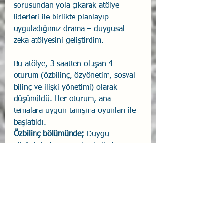
sorusundan yola çıkarak atölye 
liderleri ile birlikte planlayıp 
uyguladığımız drama – duygusal 
zeka atölyesini geliştirdim.
Bu atölye, 3 saatten oluşan 4 
oturum (özbilinç, özyönetim, sosyal 
bilinç ve ilişki yönetimi) olarak 
düşünüldü. Her oturum, ana 
temalara uygun tanışma oyunları ile 
başlatıldı.
Özbilinç bölümünde; 
Duygu 
yürüyüşleri, Duygu heykelleri, 
Duygu makineleri, Maske çalışması, 
“Ben.....yım, ben ......değilim, ben 
......olmak isterdim” temrini 
uygulandı.
Özyönetim bölümünde;
 Öfkenin kısa 
filmi, Fotoğraf çalışması, Mini – 