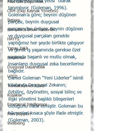
düzenleyebilmesi yetisi" olarak 
Pilot Gibi Düşünmek
tanımlıyor. (Goleman, 1996).
CRM (Ekip Kaynak Yönetimi)
Goleman’a göre; beynin düşünen 
İletişim
parçası, beynin duygusal 
parçasından ürüyor. Beynin düşünen 
Havacılıkta İnsan Faktörleri
ve duygusal parçaları genelde 
HAYYS
yaptığımız her şeyde birlikte çalışıyor 
Yapay Zekâ
ve gerek iş yaşamında gerekse özel 
yaşamda başarılı ve mutlu olmak, 
Resilience
insanların duygusal zeka becerilerine 
Duygusal Dayanıklılık
bağlıdır.
UTED
Daniel Goleman “Yeni Liderler” isimli 
kitabında Duygusal Zekanın; 
Transaksiyonel Analiz
özbilinç, özyönetim, sosyal bilinç ve 
Kuşaklar
ilişki yönetimi başlıklı bileşenleri 
Emotional Intelligence
olduğunu ifade etmiştir. Goleman bu 
bileşenleri kısaca şöyle ifade etmiştir. 
Peer Support
(Goleman, 2003).
Wellbeing