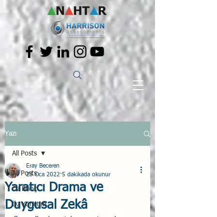
Yazı
All Posts
Eray Beceren
All Posts
23 Oca 2022
5 dakikada okunur
Yaratıcı Drama ve
Öz Bilinç
Duygusal Zekâ
Öz Yönetim