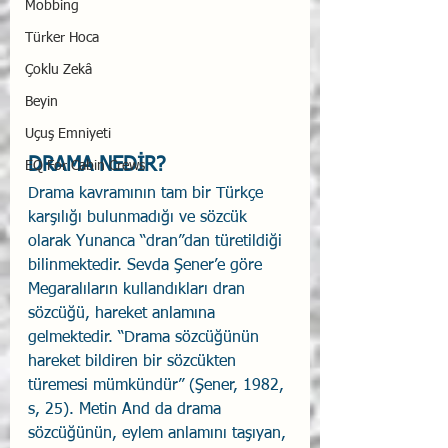
Mobbing
Türker Hoca
Çoklu Zekâ
Beyin
Uçuş Emniyeti
DRAMA NEDİR?
EQ For Cabin Crews
Drama kavramının tam bir Türkçe 
karşılığı bulunmadığı ve sözcük 
olarak Yunanca “dran”dan türetildiği 
bilinmektedir. Sevda Şener’e göre 
Megaralıların kullandıkları dran 
sözcüğü, hareket anlamına 
gelmektedir. “Drama sözcüğünün 
hareket bildiren bir sözcükten 
türemesi mümkündür” (Şener, 1982, 
s, 25). Metin And da drama 
sözcüğünün, eylem anlamını taşıyan, 