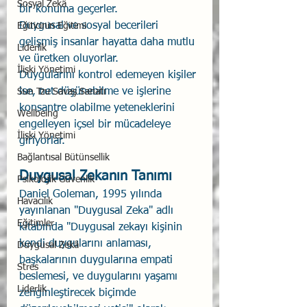
Sosyal Zekâ
bir konuma geçerler.
Duygusal ve sosyal becerileri 
Eğiticinin Eğitimi
gelişmiş insanlar hayatta daha mutlu 
Liderlik
ve üretken oluyorlar.
İlişki Yönetimi
Duygularını kontrol edemeyen kişiler 
ise, net düşünebilme ve işlerine 
Sun Tzu Savaş Sanatı
konsantre olabilme yeteneklerini 
Wellbeing
engelleyen içsel bir mücadeleye 
İlişki Yönetimi
giriyorlar.
Bağlantısal Bütünsellik
Duygusal Zekanın Tanımı
Psikolojik Güvenlik
Daniel Goleman, 1995 yılında 
Havacılık
yayınlanan "Duygusal Zeka" adlı 
Eğitimler
kitabında "Duygusal zekayı kişinin 
kendi duygularını anlaması, 
Duygusal Zekâ
başkalarının duygularına empati 
Stres
beslemesi, ve duygularını yaşamı 
Liderlik
zenginleştirecek biçimde 