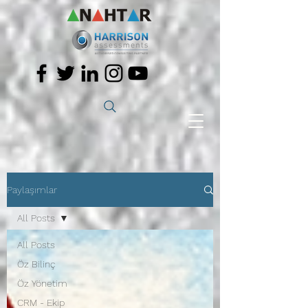
Paylaşımlar
All Posts
All Posts
Öz Bilinç
Öz Yönetim
CRM - Ekip