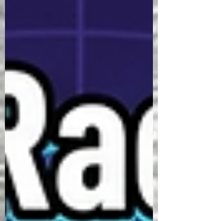
olmakla birlikte, tek başına yeterli değildir.
Duygusal zekâ (EQ); öz bilinç, öz yönetim,
sosyal bilinç ve ilişki yönetimi bo