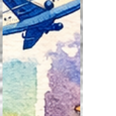
Beyin
Uçuş
Emniyeti
EQ For
Cabin
Crews