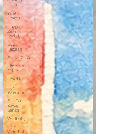
Güvenli
Davranış
Yaratıcı
Drama
Duygusal
Zeka
Koçluğu
Uçak
Kazaları
Sosyal Zekâ
Eğiticinin
Eğitimi
Liderlik
İlişki
Yönetimi
Sun Tzu
Savaş
Sanatı
Wellbeing
İlişki
Yönetimi