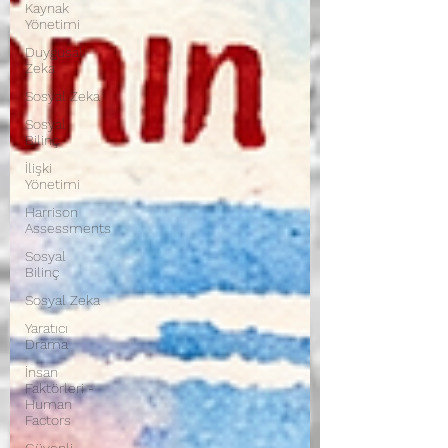
Kaynak
Yönetimi
Duygusal
Zeka
Sosyal Zeka
Sosyal
Bilinç
İlişki
Yönetimi
Harrison
Assessments
Sosyal
Bilinç
Sosyal Zeka
Yaratıcı
Drama
İnsan
Faktörleri -
Human
Factors