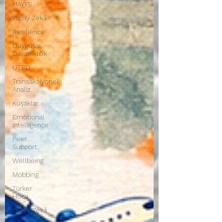
HAYYS
Yapay Zekâ
Resilience
Duygusal
Dayanıklılık
UTED
Transaksiyonel
Analiz
Kuşaklar
Emotional
Intelligence
Peer
Support
Wellbeing
Mobbing
Türker
Hoca
Çoklu Zekâ