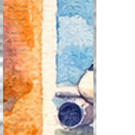
Bağlantısal
Bütünsellik
Psikolojik
Güvenlik
Havacılık
Eğitimler
Duygusal
Zekâ
Stres
Liderlik
Pilot Gibi
Düşünmek
CRM (Ekip
Kaynak
Yönetimi)
İletişim
Havacılıkta
İnsan
Faktörleri