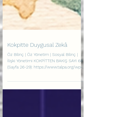
Kokpitte Duygusal Zekâ
Öz Bilinç | Öz Yönetim | Sosyal Bilinç |
İlişki Yönetimi KOKPİTTEN BAKIŞ SAYI 68
(Sayfa 26-29): https://www.talpa.org/wp-
content/uploads/2026/05/kokpittenbakis
68internet30nisan26-1-1.pdf Havacılık
kazalarının yüzde sekseninden fazlası
insan faktörüne dayandırılmaktadır. Teknik
yetkinlik ve prosedürel disiplin bu
faktörün önüne geçmek için zorunlu