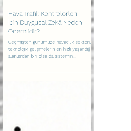
Hava Trafik Kontrolörleri
İçin Duygusal Zekâ Neden
Önemlidir?
Geçmişten günümüze havacılık sektörü,
teknolojik gelişmelerin en hızlı yaşandığı
alanlardan biri olsa da sistemin
merkezinde her zaman insan faktörü yer
almaktadır (Önen, n.d.). Uçuşların güvenli,
düzenli ve hızlı bir şekilde
gerçekleşmesini sağlayan Hava Trafik
Yönetimi (ATM), kural ve prosedürlerin
kusursuz bir şekilde uygulanmasını
gerektirir (ICAO, 2016). Ancak radar