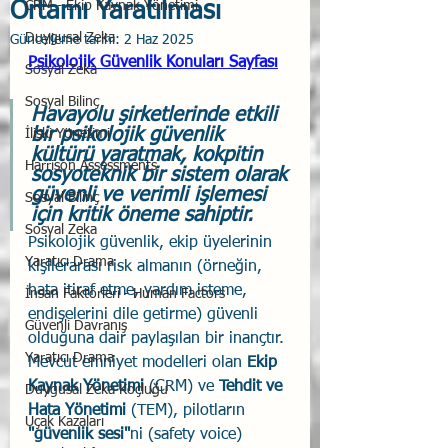
Ortamı Yaratılması
CRM - Ekip Kaynak Yönetimi
Duygusal Zeka
Güncelleme tarihi:
2 Haz 2025
Psikolojik Güvenlik Konuları Sayfası
Sosyal Zeka
Sosyal Bilinç
Havayolu şirketlerinde etkili 
bir psikolojik güvenlik 
İlişki Yönetimi
kültürü yaratmak, kokpitin 
Harrison Assessments
sosyoteknik bir sistem olarak 
güvenli ve verimli işlemesi 
Sosyal Bilinç
için kritik öneme sahiptir. 
Sosyal Zeka
Psikolojik güvenlik, ekip üyelerinin 
Yaratıcı Drama
kişilerarası risk almanın (örneğin, 
hata itiraf etme, yardım isteme, 
İnsan Faktörleri - Human Factors
endişelerini dile getirme) güvenli 
Güvenli Davranış
olduğuna dair paylaşılan bir inançtır. 
Yaratıcı Drama
Mevcut emniyet modelleri olan 
Ekip 
Kaynak Yönetimi
 (CRM) ve 
Tehdit ve 
Duygusal Zeka Koçluğu
Hata Yönetimi
 (TEM), pilotların 
Uçak Kazaları
"güvenlik sesi"
ni (safety voice) 