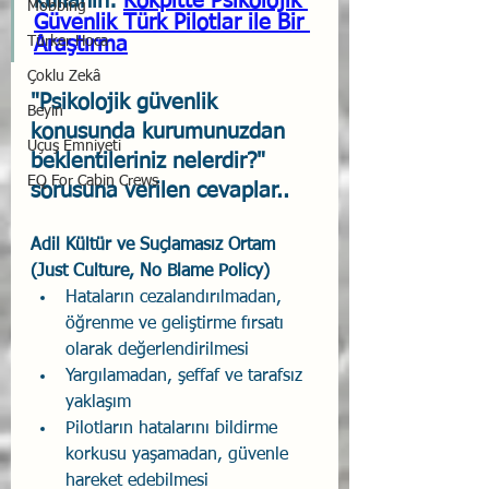
kullanın: 
Kokpitte Psikolojik 
Mobbing
Güvenlik Türk Pilotlar ile Bir 
Türker Hoca
Araştırma
Çoklu Zekâ
"Psikolojik güvenlik 
Beyin
konusunda kurumunuzdan 
Uçuş Emniyeti
beklentileriniz nelerdir?" 
EQ For Cabin Crews
sorusuna verilen cevaplar..
Adil Kültür ve Suçlamasız Ortam 
(Just Culture, No Blame Policy)
Hataların cezalandırılmadan, 
öğrenme ve geliştirme fırsatı 
olarak değerlendirilmesi
Yargılamadan, şeffaf ve tarafsız 
yaklaşım
Pilotların hatalarını bildirme 
korkusu yaşamadan, güvenle 
hareket edebilmesi