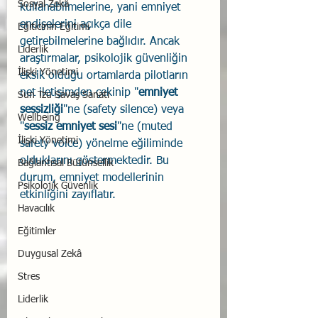
Sosyal Zekâ
kullanabilmelerine, yani emniyet 
endişelerini açıkça dile 
Eğiticinin Eğitimi
getirebilmelerine bağlıdır. Ancak 
Liderlik
araştırmalar, psikolojik güvenliğin 
İlişki Yönetimi
eksik olduğu ortamlarda pilotların 
net iletişimden çekinip "
emniyet 
Sun Tzu Savaş Sanatı
sessizliği
"ne (safety silence) veya 
Wellbeing
"
sessiz emniyet sesi
"ne (muted 
İlişki Yönetimi
safety voice) yönelme eğiliminde 
olduklarını göstermektedir. Bu 
Bağlantısal Bütünsellik
durum, emniyet modellerinin 
Psikolojik Güvenlik
etkinliğini zayıflatır.
Havacılık
Eğitimler
Duygusal Zekâ
Stres
Liderlik