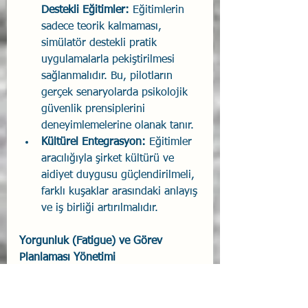
Destekli Eğitimler: 
Eğitimlerin 
sadece teorik kalmaması, 
simülatör destekli pratik 
uygulamalarla pekiştirilmesi 
sağlanmalıdır. Bu, pilotların 
gerçek senaryolarda psikolojik 
güvenlik prensiplerini 
deneyimlemelerine olanak tanır.
Kültürel Entegrasyon: 
Eğitimler 
aracılığıyla şirket kültürü ve 
aidiyet duygusu güçlendirilmeli, 
farklı kuşaklar arasındaki anlayış 
ve iş birliği artırılmalıdır.
Yorgunluk (Fatigue) ve Görev 
Planlaması Yönetimi
Pilotların fiziksel ve zihinsel sağlığını 
koruyan etkin yorgunluk yönetimi ve 
görev planlaması yapılmalıdır.