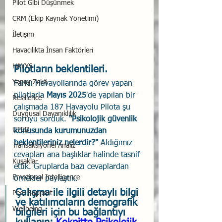
Pilot Gibi Düşünmek
CRM (Ekip Kaynak Yönetimi)
İletişim
Havacılıkta İnsan Faktörleri
HAYYS
Pilotların beklentileri.
Yapay Zekâ
Farklı Havayollarında görev yapan 
pilotlarla 
Mayıs 2025
'de 
yapılan bir 
Resilience
çalışmada 
187 Havayolu Pilota
 şu 
Duygusal Dayanıklılık
soruyu sorduk. 
"
Psikolojik güvenlik 
UTED
konusunda kurumunuzdan 
beklentileriniz nelerdir?
" 
Aldığımız 
Transaksiyonel Analiz
cevapları ana başlıklar halinde tasnif 
Kuşaklar
ettik. Gruplarda bazı cevaplardan 
Emotional Intelligence
örnekler paylaştık.
Çalışma ile ilgili detaylı bilgi 
Peer Support
ve katılımcıların demografik 
Wellbeing
bilgileri için bu bağlantıyı 