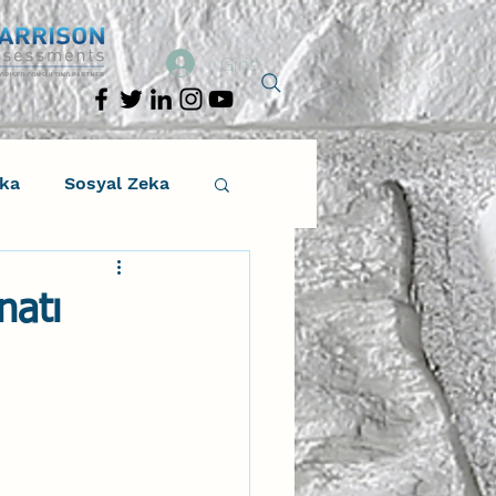
Giriş
eka
Sosyal Zeka
osyal Zeka
natı
tıcı Drama
Liderlik