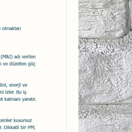
ntısal Bütünsellik
r) olmaktan 
derlik
(M&I) adı verilen 
n ve düzelten güç 
ot, enerji ve 
 izler. Bu iş 
t katmanı yaratır.
stemler kusursuz 
. Dikkatli bir PM; 