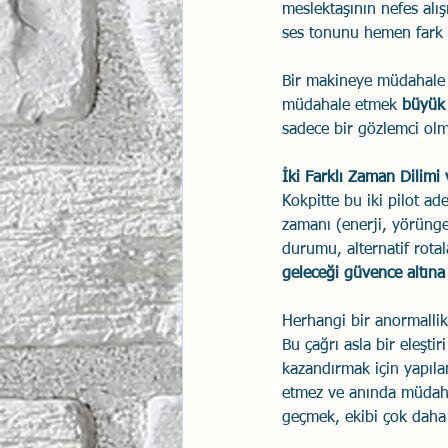
meslektaşının nefes alı
ses tonunu hemen fark 
Bir makineye müdahale 
müdahale etmek 
büyük b
sadece bir gözlemci ol
İki Farklı Zaman Dilimi
Kokpitte bu iki pilot ade
zamanı (enerji, yörünge,
durumu, alternatif rotal
geleceği güvence altına 
Herhangi bir anormallik
Bu çağrı asla bir eleşti
kazandırmak için yapıla
etmez ve anında müdahal
geçmek, ekibi çok daha d