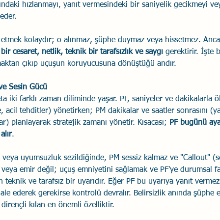
şındaki hızlanmayı, yanıt vermesindeki bir saniyelik gecikmeyi v
eder.
etmek kolaydır; o alınmaz, şüphe duymaz veya hissetmez. Ancak
ir cesaret, netlik, teknik bir tarafsızlık ve saygı
 gerektirir. İşte
maktan çıkıp uçuşun koruyucusuna dönüştüğü andır.
 ve Sesin Gücü
ta iki farklı zaman diliminde yaşar. PF, saniyeler ve dakikalarla ö
 acil tehditler) yönetirken; PM dakikalar ve saatler sonrasını (ya
ar) planlayarak stratejik zamanı yönetir. Kısacası; 
PF bugünü aya
alır
.
 veya uyumsuzluk sezildiğinde, PM sessiz kalmaz ve "Callout" (ses
ri veya emir değil; uçuş emniyetini sağlamak ve PF'ye durumsal fa
n teknik ve tarafsız bir uyarıdır. Eğer PF bu uyarıya yanıt verme
e ederek gerekirse kontrolü devralır. Belirsizlik anında şüphe
irençli kılan en önemli özelliktir.