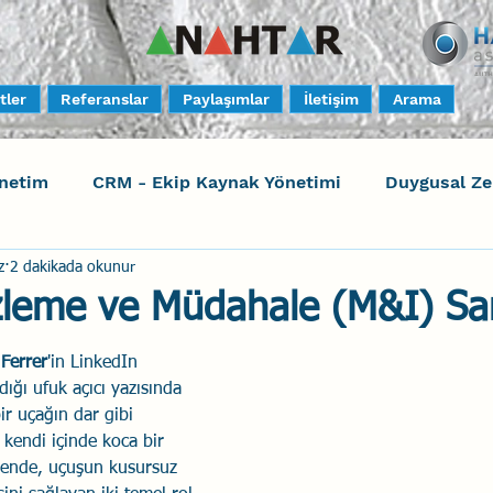
tler
Referanslar
Paylaşımlar
İletişim
Arama
netim
CRM - Ekip Kaynak Yönetimi
Duygusal Z
z
2 dakikada okunur
timi
Harrison Assessments
Sosyal Bilinç
S
İzleme ve Müdahale (M&I) Sa
ktörleri - Human Factors
Güvenli Davranış
Yara
Ferrer
'in LinkedIn 
ığı ufuk açıcı yazısında 
ir uçağın dar gibi 
 kendi içinde koca bir 
Uçak Kazaları
Sosyal Zekâ
Eğiticinin Eğitimi
vrende, uçuşun kusursuz 