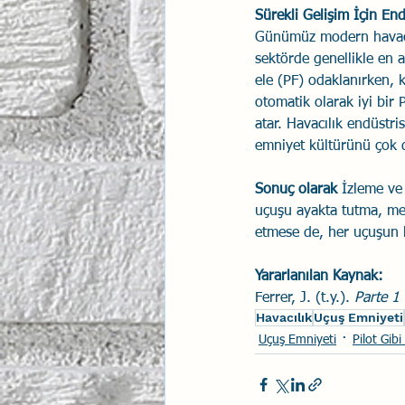
Sürekli Gelişim İçin End
Günümüz modern havacıl
sektörde genellikle en a
ele (PF) odaklanırken, 
otomatik olarak iyi bir
atar. Havacılık endüstr
emniyet kültürünü çok da
Sonuç olarak
 İzleme ve 
uçuşu ayakta tutma, mes
etmese de, her uçuşun 
Yararlanılan Kaynak:
Ferrer, J. (t.y.). 
Parte 1
Havacılık
Uçuş Emniyeti
Uçuş Emniyeti
Pilot Gi