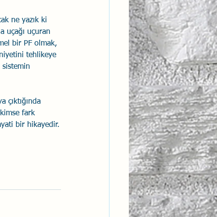
k ne yazık ki 
la uçağı uçuran 
mel bir PF olmak, 
iyetini tehlikeye 
 sistemin 
ya çıktığında 
kimse fark 
ti bir hikayedir.