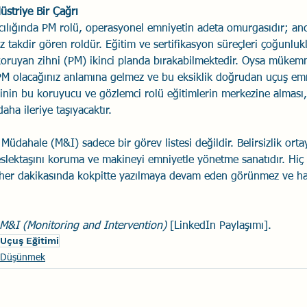
üstriye Bir Çağrı
ığında PM rolü, operasyonel emniyetin adeta omurgasıdır; anca
z takdir gören roldür. Eğitim ve sertifikasyon süreçleri çoğunluk
koruyan zihni (PM) ikinci planda bırakabilmektedir. Oysa mükem
 PM olacağınız anlamına gelmez ve bu eksiklik doğrudan uçuş emn
isinin bu koruyucu ve gözlemci rolü eğitimlerin merkezine alması,
ha ileriye taşıyacaktır.
Müdahale (M&I) sadece bir görev listesi değildir. Belirsizlik orta
lektaşını koruma ve makineyi emniyetle yönetme sanatıdır. Hiç 
her dakikasında kokpitte yazılmaya devam eden görünmez ve haya
 M&I (Monitoring and Intervention)
 [LinkedIn Paylaşımı]. 
Uçuş Eğitimi
bi Düşünmek