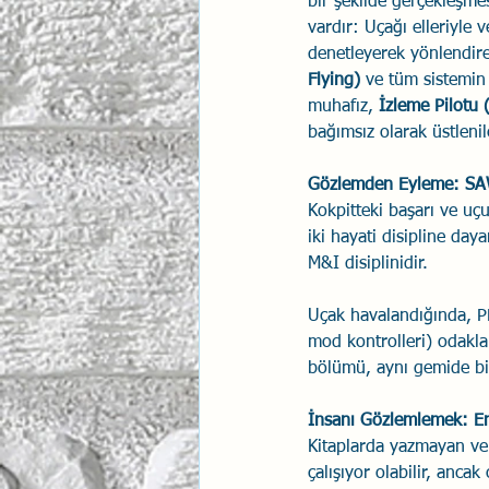
bir şekilde gerçekleşmes
vardır: Uçağı elleriyle
İlişki Yönetimi
Sun Tzu 
denetleyerek yönlendir
Flying)
 ve tüm sistemin
muhafız, 
İzleme Pilotu 
Psikolojik Güvenlik
Hav
bağımsız olarak üstleni
Gözlemden Eyleme: SA
Kokpitteki başarı ve uç
iki hayati disipline da
M&I disiplinidir.
Uçak havalandığında, P
mod kontrolleri) odakla
bölümü, aynı gemide bir
İnsanı Gözlemlemek: E
Kitaplarda yazmayan ve 
çalışıyor olabilir, anc