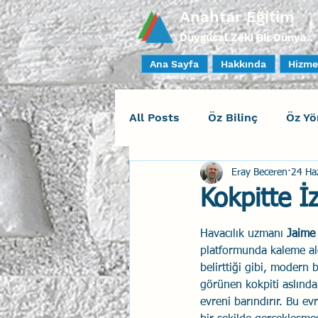
Anahtar Eğitim
Duygusal Zeki Bir Dünya..
Ana Sayfa
Hakkında
Hizme
All Posts
Öz Bilinç
Öz Yö
Eray Beceren
24 Ha
Sosyal Bilinç
İlişki Yöne
Kokpitte 
Yaratıcı Drama
İnsan Fa
Havacılık uzmanı 
Jaime 
platformunda kaleme ald
belirttiği gibi, modern b
görünen kokpiti aslında
Duygusal Zeka Koçluğu
evreni barındırır. Bu e