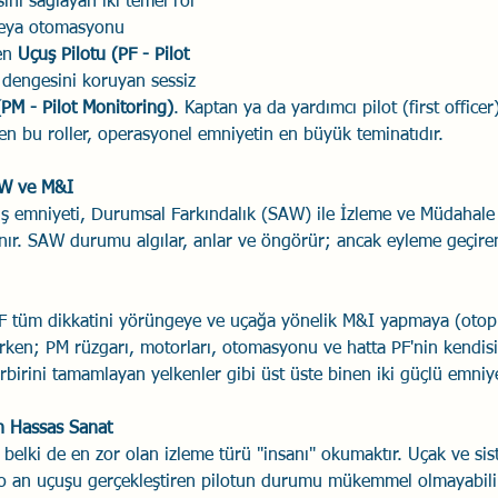
ini sağlayan iki temel rol 
 veya otomasyonu 
Savaş Sanatı
Wellbeing
İlişki Yönetimi
Bağla
en 
Uçuş Pilotu (PF - Pilot 
 dengesini koruyan sessiz 
(PM - Pilot Monitoring)
. Kaptan ya da yardımcı pilot (first office
acılık
Eğitimler
Duygusal Zekâ
Stres
Li
len bu roller, operasyonel emniyetin en büyük teminatıdır.
W ve M&I
uş emniyeti, Durumsal Farkındalık (SAW) ile İzleme ve Müdahale 
yanır. SAW durumu algılar, anlar ve öngörür; ancak eyleme geçire
F tüm dikkatini yörüngeye ve uçağa yönelik M&I yapmaya (otopil
rken; PM rüzgarı, motorları, otomasyonu ve hatta PF'nin kendisini
birini tamamlayan yelkenler gibi üst üste binen iki güçlü emniye
n Hassas Sanat
belki de en zor olan izleme türü "insanı" okumaktır. Uçak ve si
ak o an uçuşu gerçekleştiren pilotun durumu mükemmel olmayabilir