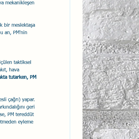
eya mekanikleşen 
 bir meslektaşa 
 bu an, PM'nin 
lçülen taktiksel 
kıt, hava 
kta tutarken, PM 
li çağrı) yapar. 
rkındalığını geri 
zse, PM tereddüt 
 etmeden eyleme 