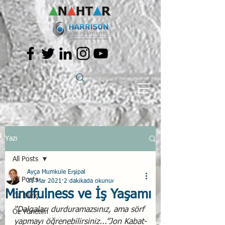
Yazı
All Posts
Ayça Mumkule Erşipal
All Posts
31 Mar 2021
2 dakikada okunur
Mindfulness ve İş Yaşamı
Öz Bilinç
“Dalgaları durduramazsınız, ama sörf 
Öz Yönetim
yapmayı öğrenebilirsiniz...”Jon Kabat-