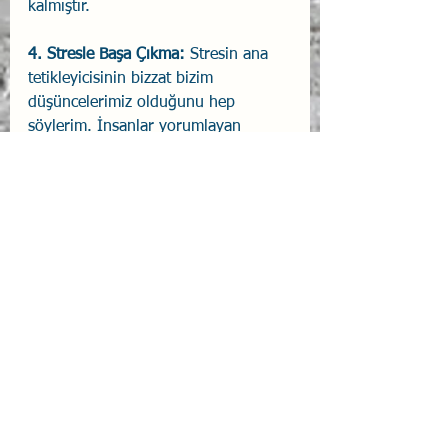
kalmıştır.
4. Stresle Başa Çıkma:
 Stresin ana 
tetikleyicisinin bizzat bizim 
düşüncelerimiz olduğunu hep 
söylerim. İnsanlar yorumlayan 
varlıklardır. Mindfulness, zihin ve 
dikkat egzersizleri sayesinde, yıkıcı 
duyguların etkilerini dönüştürür. 
Hiçbir duygu, onu besleyen bir 
düşünce olmadan yaşamını 
sürdüremez. Mindfulness yöntemleri 
sayesinde stres kaynağı ile ilişkimizi 
yeniden düzenleme şansını elde 
ederiz.
İnsan yaşayarak öğrenen bir 
varlıktır. Mindfulness’ın yaşamımıza 
katabileceklerini “bilinçli farkındalık” 
düzeyinde içselleştirmenin tek yolu, 