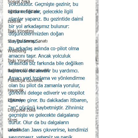
Sosyal Zekâ
yolcusudur. Geçmişte gezinir, bu 
anda nefes alır, gelecekle ilgili 
Eğiticinin Eğitimi
planlar yaparız. Bu gezintide daimî 
Liderlik
bir yol arkadaşımız bulunur: 
İlişki Yönetimi
düşüncelerimizden doğan 
duygularımız…
Sun Tzu Savaş Sanatı
Bu arkadaş aslında co-pilot olma 
Wellbeing
amacını taşır. Ancak yolculuk 
İlişki Yönetimi
sırasında biz farkında bile değilken 
kontrolü ele alıverir bu yardımcı. 
Bağlantısal Bütünsellik
Amacı veri toplama ve yönlendirme 
Psikolojik Güvenlik
olan bu pilot da zamanla yorulur, 
Havacılık
görevini delege ediverir ve otopilot 
devreye girer. Bu dakikadan itibaren, 
Eğitimler
“an” gücünü kaybetmiştir. Zihnimiz 
Duygusal Zekâ
geçmişte ve gelecekte dalgalanıp 
Stres
durur. Olur da bu dalgaların 
arasından Jaws çıkıverirse, kendimizi 
Liderlik
savunmasız, yetersiz ve panik 