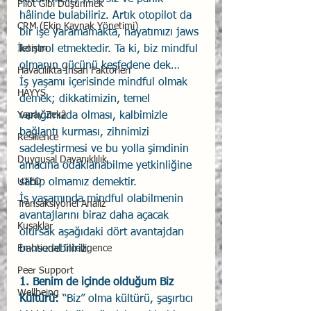
Pilot Gibi Düşünmek
hâlinde bulabiliriz. Artık otopilot da 
CRM (Ekip Kaynak Yönetimi)
bir işe yaramamakta, hayatımızı jaws 
kontrol etmektedir. Ta ki, biz mindful 
İletişim
olmanın gücünü keşfedene dek…
Havacılıkta İnsan Faktörleri
İş yaşamı içerisinde mindful olmak 
HAYYS
demek; dikkatimizin, temel 
varlığımızda olması, kalbimizle 
Yapay Zekâ
bağlantı kurması, zihnimizi 
Resilience
sadeleştirmesi ve bu yolla şimdinin 
Duygusal Dayanıklılık
amacına odaklanabilme yetkinliğine 
sahip olmamız demektir.
UTED
İş yaşamında mindful olabilmenin 
Transaksiyonel Analiz
avantajlarını biraz daha açacak 
Kuşaklar
olursak aşağıdaki dört avantajdan 
bahsedebiliriz:
Emotional Intelligence
Peer Support
1. Benim de içinde olduğum Biz 
Wellbeing
Kültürü:
 “Biz” olma kültürü, şaşırtıcı 