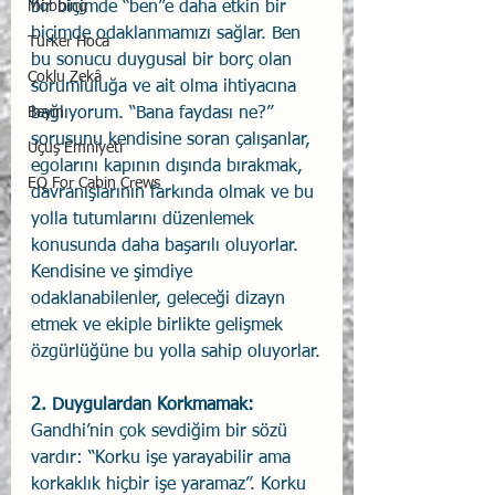
bir biçimde “ben”e daha etkin bir 
Mobbing
biçimde odaklanmamızı sağlar. Ben 
Türker Hoca
bu sonucu duygusal bir borç olan 
Çoklu Zekâ
sorumluluğa ve ait olma ihtiyacına 
bağlıyorum. “Bana faydası ne?” 
Beyin
sorusunu kendisine soran çalışanlar, 
Uçuş Emniyeti
egolarını kapının dışında bırakmak, 
EQ For Cabin Crews
davranışlarının farkında olmak ve bu 
yolla tutumlarını düzenlemek 
konusunda daha başarılı oluyorlar. 
Kendisine ve şimdiye 
odaklanabilenler, geleceği dizayn 
etmek ve ekiple birlikte gelişmek 
özgürlüğüne bu yolla sahip oluyorlar.
2. Duygulardan Korkmamak:
Gandhi’nin çok sevdiğim bir sözü 
vardır: “Korku işe yarayabilir ama 
korkaklık hiçbir işe yaramaz”. Korku 