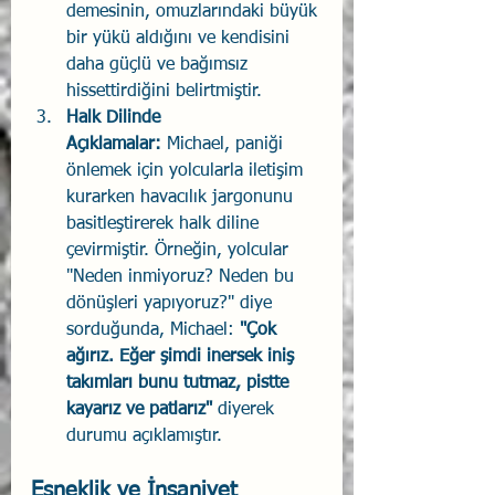
demesinin, omuzlarındaki büyük 
bir yükü aldığını ve kendisini 
daha güçlü ve bağımsız 
hissettirdiğini belirtmiştir.
Halk Dilinde 
Açıklamalar:
 Michael, paniği 
önlemek için yolcularla iletişim 
kurarken havacılık jargonunu 
basitleştirerek halk diline 
çevirmiştir. Örneğin, yolcular 
"Neden inmiyoruz? Neden bu 
dönüşleri yapıyoruz?" diye 
sorduğunda, Michael: 
"Çok 
ağırız. Eğer şimdi inersek iniş 
takımları bunu tutmaz, pistte 
kayarız ve patlarız"
 diyerek 
durumu açıklamıştır.
Esneklik ve İnsaniyet