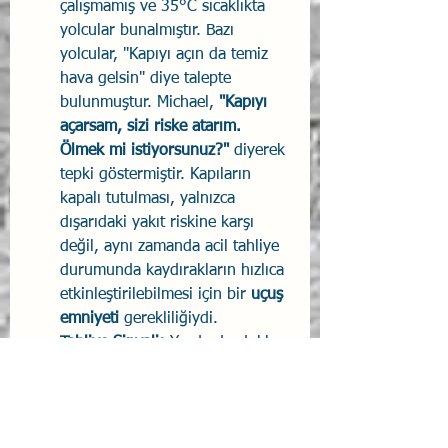
çalışmamış ve 35°C sıcaklıkta 
yolcular bunalmıştır. Bazı 
yolcular, "Kapıyı açın da temiz 
hava gelsin" diye talepte 
bulunmuştur. Michael, 
"Kapıyı 
açarsam, sizi riske atarım. 
Ölmek mi istiyorsunuz?"
 diyerek 
tepki göstermiştir. Kapıların 
kapalı tutulması, yalnızca 
dışarıdaki yakıt riskine karşı 
değil, aynı zamanda acil tahliye 
durumunda kaydırakların hızlıca 
etkinleştirilebilmesi için bir 
uçuş 
emniyeti
 gerekliliğiydi.
Tahliye Sinyali:
 Yerde durdukları 
sırada tahliye sinyali çalmaya 
devam etmesine rağmen, 
Michael ve mürettebat, 
mantıksız olduğu için tahliye 