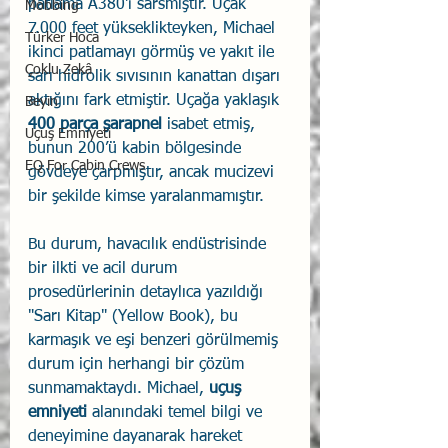
patlama A380'i sarsmıştır. Uçak 
Mobbing
7.000 feet yükseklikteyken, Michael 
Türker Hoca
ikinci patlamayı görmüş ve yakıt ile 
Çoklu Zekâ
sarı hidrolik sıvısının kanattan dışarı 
aktığını fark etmiştir. Uçağa yaklaşık 
Beyin
400 parça şarapnel
 isabet etmiş, 
Uçuş Emniyeti
bunun 200’ü kabin bölgesinde 
EQ For Cabin Crews
gövdeye çarpmıştır, ancak mucizevi 
bir şekilde kimse yaralanmamıştır.
Bu durum, havacılık endüstrisinde 
bir ilkti ve acil durum 
prosedürlerinin detaylıca yazıldığı 
"Sarı Kitap" (Yellow Book), bu 
karmaşık ve eşi benzeri görülmemiş 
durum için herhangi bir çözüm 
sunmamaktaydı. Michael, 
uçuş 
emniyeti
 alanındaki temel bilgi ve 
deneyimine dayanarak hareket 