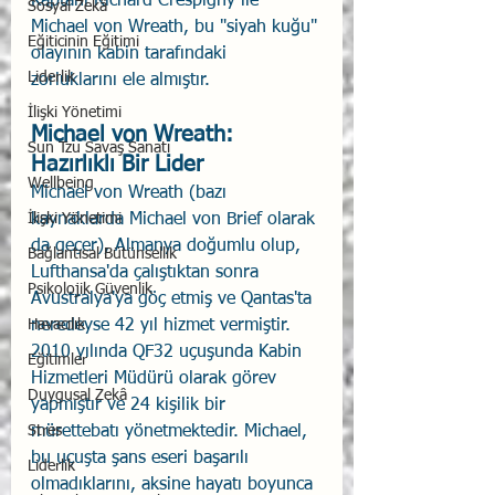
Kaptanı Richard Crespigny ile 
Sosyal Zekâ
Michael von Wreath, bu "siyah kuğu" 
Eğiticinin Eğitimi
olayının kabin tarafındaki 
Liderlik
zorluklarını ele almıştır.
İlişki Yönetimi
Michael von Wreath: 
Sun Tzu Savaş Sanatı
Hazırlıklı Bir Lider
Wellbeing
Michael von Wreath (bazı 
İlişki Yönetimi
kaynaklarda Michael von Brief olarak 
da geçer), Almanya doğumlu olup, 
Bağlantısal Bütünsellik
Lufthansa'da çalıştıktan sonra 
Psikolojik Güvenlik
Avustralya'ya göç etmiş ve Qantas'ta 
Havacılık
neredeyse 42 yıl hizmet vermiştir. 
2010 yılında QF32 uçuşunda Kabin 
Eğitimler
Hizmetleri Müdürü olarak görev 
Duygusal Zekâ
yapmıştır ve 24 kişilik bir 
Stres
mürettebatı yönetmektedir. Michael, 
bu uçuşta şans eseri başarılı 
Liderlik
olmadıklarını, aksine hayatı boyunca 