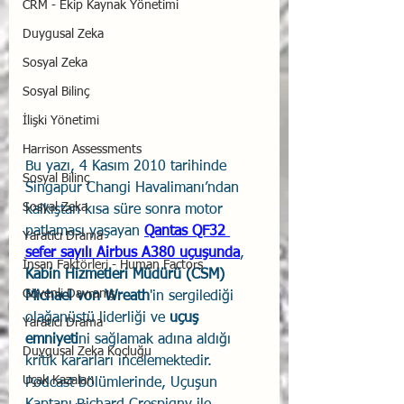
CRM - Ekip Kaynak Yönetimi
Duygusal Zeka
Sosyal Zeka
Sosyal Bilinç
İlişki Yönetimi
Harrison Assessments
Bu yazı, 4 Kasım 2010 tarihinde 
Sosyal Bilinç
Singapur Changi Havalimanı’ndan 
Sosyal Zeka
kalkıştan kısa süre sonra motor 
patlaması yaşayan 
Qantas QF32 
Yaratıcı Drama
sefer sayılı Airbus A380 uçuşunda
, 
İnsan Faktörleri - Human Factors
Kabin Hizmetleri Müdürü (CSM) 
Güvenli Davranış
Michael von Wreath
'in sergilediği 
olağanüstü liderliği ve 
uçuş 
Yaratıcı Drama
emniyeti
ni sağlamak adına aldığı 
Duygusal Zeka Koçluğu
kritik kararları incelemektedir. 
Uçak Kazaları
Podcast bölümlerinde, Uçuşun 