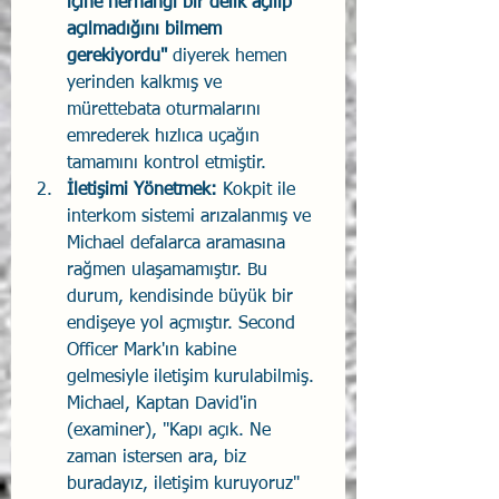
içine herhangi bir delik açılıp 
açılmadığını bilmem 
gerekiyordu"
 diyerek hemen 
yerinden kalkmış ve 
mürettebata oturmalarını 
emrederek hızlıca uçağın 
tamamını kontrol etmiştir.
İletişimi Yönetmek:
 Kokpit ile 
interkom sistemi arızalanmış ve 
Michael defalarca aramasına 
rağmen ulaşamamıştır. Bu 
durum, kendisinde büyük bir 
endişeye yol açmıştır. Second 
Officer Mark'ın kabine 
gelmesiyle iletişim kurulabilmiş. 
Michael, Kaptan David'in 
(examiner), "Kapı açık. Ne 
zaman istersen ara, biz 
buradayız, iletişim kuruyoruz" 