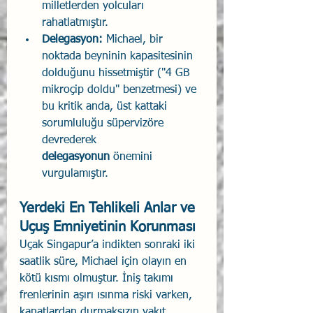
milletlerden yolcuları 
rahatlatmıştır.
Delegasyon:
 Michael, bir 
noktada beyninin kapasitesinin 
dolduğunu hissetmiştir ("4 GB 
mikroçip doldu" benzetmesi) ve 
bu kritik anda, üst kattaki 
sorumluluğu süpervizöre 
devrederek 
delegasyonun
 önemini 
vurgulamıştır.
Yerdeki En Tehlikeli Anlar ve 
Uçuş Emniyetinin Korunması
Uçak Singapur’a indikten sonraki iki 
saatlik süre, Michael için olayın en 
kötü kısmı olmuştur. İniş takımı 
frenlerinin aşırı ısınma riski varken, 
kanatlardan durmaksızın yakıt 