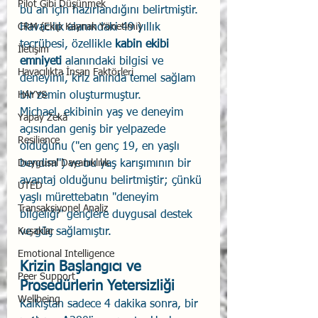
Pilot Gibi Düşünmek
bu an için hazırlandığını belirtmiştir. 
CRM (Ekip Kaynak Yönetimi)
Havacılık alanındaki 49 yıllık 
tecrübesi, özellikle 
kabin ekibi 
İletişim
emniyeti
 alanındaki bilgisi ve 
Havacılıkta İnsan Faktörleri
deneyimi, kriz anında temel sağlam 
HAYYS
bir zemin oluşturmuştur.
Michael, ekibinin yaş ve deneyim 
Yapay Zekâ
açısından geniş bir yelpazede 
Resilience
olduğunu ("en genç 19, en yaşlı 
Duygusal Dayanıklılık
bendim") ve bu yaş karışımının bir 
avantaj olduğunu belirtmiştir; çünkü 
UTED
yaşlı mürettebatın "deneyim 
Transaksiyonel Analiz
bilgeliği" gençlere duygusal destek 
Kuşaklar
ve güç sağlamıştır.
Emotional Intelligence
Krizin Başlangıcı ve 
Peer Support
Prosedürlerin Yetersizliği
Wellbeing
Kalkıştan sadece 4 dakika sonra, bir 