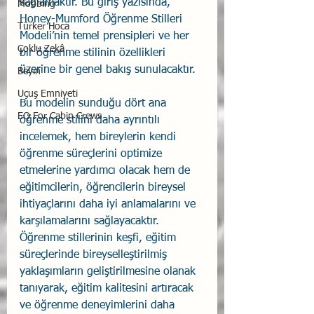
sağlamaktır. Bu giriş yazısında, 
Mobbing
Honey-Mumford Öğrenme Stilleri 
Türker Hoca
Modeli’nin temel prensipleri ve her 
Çoklu Zekâ
bir öğrenme stilinin özellikleri 
üzerine bir genel bakış sunulacaktır.
Beyin
Uçuş Emniyeti
Bu modelin sunduğu dört ana 
EQ For Cabin Crews
öğrenme stilini daha ayrıntılı 
incelemek, hem bireylerin kendi 
öğrenme süreçlerini optimize 
etmelerine yardımcı olacak hem de 
eğitimcilerin, öğrencilerin bireysel 
ihtiyaçlarını daha iyi anlamalarını ve 
karşılamalarını sağlayacaktır. 
Öğrenme stillerinin keşfi, eğitim 
süreçlerinde bireyselleştirilmiş 
yaklaşımların geliştirilmesine olanak 
tanıyarak, eğitim kalitesini artıracak 
ve öğrenme deneyimlerini daha 