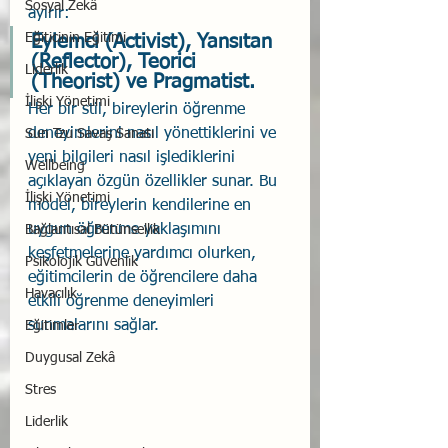
Sosyal Zekâ
ayırır: 
Eğiticinin Eğitimi
Eylemci (Activist), Yansıtan 
(Reflector), Teorici 
Liderlik
(Theorist) ve Pragmatist. 
İlişki Yönetimi
Her bir stil, bireylerin öğrenme 
deneyimlerini nasıl yönettiklerini ve 
Sun Tzu Savaş Sanatı
yeni bilgileri nasıl işlediklerini 
Wellbeing
açıklayan özgün özellikler sunar. Bu 
İlişki Yönetimi
model, bireylerin kendilerine en 
uygun öğrenme yaklaşımını 
Bağlantısal Bütünsellik
keşfetmelerine yardımcı olurken, 
Psikolojik Güvenlik
eğitimcilerin de öğrencilere daha 
Havacılık
etkili öğrenme deneyimleri 
sunmalarını sağlar.
Eğitimler
Duygusal Zekâ
Stres
Liderlik