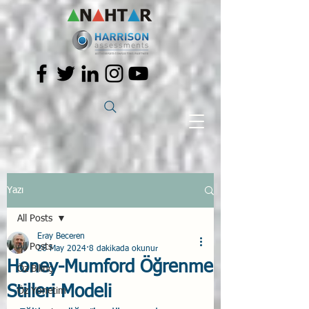
Yazı
All Posts
Eray Beceren
All Posts
26 May 2024
8 dakikada okunur
Honey-Mumford Öğrenme
Öz Bilinç
Stilleri Modeli
Öz Yönetim