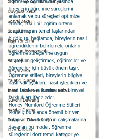
Eğitim ve öğretim dünyasında 
CRM - Ekip Kaynak Yönetimi
bireylerin öğrenme süreçlerini 
Duygusal Zeka
anlamak ve bu süreçleri optimize 
Sosyal Zeka
etmek, etkili bir eğitim ortamı 
oluşturmanın temel taşlarından 
Sosyal Bilinç
biridir. Bu bağlamda, bireylerin nasıl 
İlişki Yönetimi
öğrendiklerini belirlemek, onların 
Harrison Assessments
öğrenme süreçlerine uygun 
stratejiler geliştirmek, eğitimciler ve 
Sosyal Bilinç
öğrenciler için büyük önem taşır. 
Sosyal Zeka
Öğrenme stilleri, bireylerin bilgiye 
Yaratıcı Drama
nasıl yaklaştıkları, nasıl işledikleri ve 
nasıl benimsediklerine dair bireysel 
İnsan Faktörleri - Human Factors
farklılıkları ifade eder.
Güvenli Davranış
Honey-Mumford Öğrenme Stilleri 
Yaratıcı Drama
Modeli, bu alanda önemli bir yer 
tutar ve David Kolb’un çalışmalarına 
Duygusal Zeka Koçluğu
dayanan bu model, öğrenme 
Uçak Kazaları
süreçlerini dört temel kategoriye 