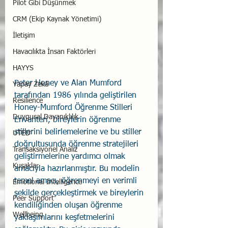
Pilot Gibi Düşünmek
CRM (Ekip Kaynak Yönetimi)
İletişim
Havacılıkta İnsan Faktörleri
HAYYS
Peter Honey ve Alan Mumford 
Yapay Zekâ
tarafından 1986 yılında geliştirilen 
Resilience
Honey-Mumford Öğrenme Stilleri 
Duygusal Dayanıklılık
Envanteri, bireylerin öğrenme 
stillerini belirlemelerine ve bu stiller 
UTED
doğrultusunda öğrenme stratejileri 
Transaksiyonel Analiz
geliştirmelerine yardımcı olmak 
Kuşaklar
amacıyla hazırlanmıştır. Bu modelin 
temel amacı, öğrenmeyi en verimli 
Emotional Intelligence
şekilde gerçekleştirmek ve bireylerin 
Peer Support
kendiliğinden oluşan öğrenme 
Wellbeing
yaklaşımlarını keşfetmelerini 