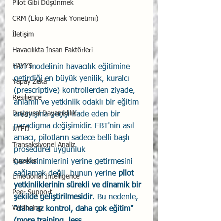
Pilot Gibi Düşünmek
CRM (Ekip Kaynak Yönetimi)
İletişim
Havacılıkta İnsan Faktörleri
HAYYS
EBT modelinin havacılık eğitimine 
getirdiği en büyük yenilik, kuralcı 
Yapay Zekâ
(prescriptive) kontrollerden ziyade, 
Resilience
anlamlı ve yetkinlik odaklı bir eğitim 
Duygusal Dayanıklılık
anlayışına geçişi ifade eden bir 
paradigma değişimidir. EBT'nin asıl 
UTED
amacı, pilotların sadece belli başlı 
Transaksiyonel Analiz
prosedürel uygunluk 
Kuşaklar
gereksinimlerini yerine getirmesini 
sağlamak değil, bunun yerine 
pilot 
Emotional Intelligence
yetkinliklerinin sürekli ve dinamik bir 
Peer Support
şekilde geliştirilmesidir
. Bu nedenle, 
Wellbeing
"daha az kontrol, daha çok eğitim" 
(more training, less 