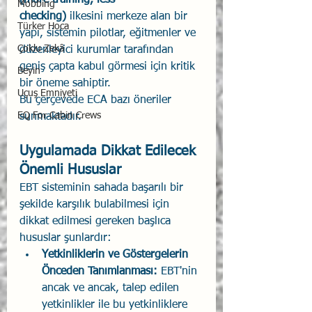
Mobbing
checking)
 ilkesini merkeze alan bir 
Türker Hoca
yapı, sistemin pilotlar, eğitmenler ve 
Çoklu Zekâ
düzenleyici kurumlar tarafından 
geniş çapta kabul görmesi için kritik 
Beyin
bir öneme sahiptir.
Uçuş Emniyeti
Bu çerçevede ECA bazı öneriler 
EQ For Cabin Crews
sunmaktadır.
Uygulamada Dikkat Edilecek 
Önemli Hususlar
EBT sisteminin sahada başarılı bir 
şekilde karşılık bulabilmesi için 
dikkat edilmesi gereken başlıca 
hususlar şunlardır:
Yetkinliklerin ve Göstergelerin 
Önceden Tanımlanması:
 EBT'nin 
ancak ve ancak, talep edilen 
yetkinlikler ile bu yetkinliklere 