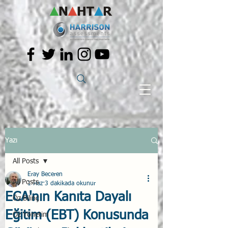
Yazı
All Posts
Eray Beceren
All Posts
1 Haz
3 dakikada okunur
ECA'nın Kanıta Dayalı
Öz Bilinç
Eğitim (EBT) Konusunda
Öz Yönetim