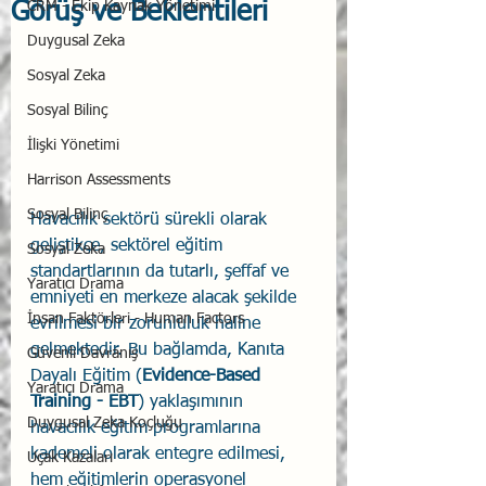
Görüş ve Beklentileri
CRM - Ekip Kaynak Yönetimi
Duygusal Zeka
Sosyal Zeka
Sosyal Bilinç
İlişki Yönetimi
Harrison Assessments
Sosyal Bilinç
Havacılık sektörü sürekli olarak 
geliştikçe, sektörel eğitim 
Sosyal Zeka
standartlarının da tutarlı, şeffaf ve 
Yaratıcı Drama
emniyeti en merkeze alacak şekilde 
İnsan Faktörleri - Human Factors
evrilmesi bir zorunluluk haline 
gelmektedir. Bu bağlamda, Kanıta 
Güvenli Davranış
Dayalı Eğitim (
Evidence-Based 
Yaratıcı Drama
Training - EBT
) yaklaşımının 
Duygusal Zeka Koçluğu
havacılık eğitim programlarına 
kademeli olarak entegre edilmesi, 
Uçak Kazaları
hem eğitimlerin operasyonel 