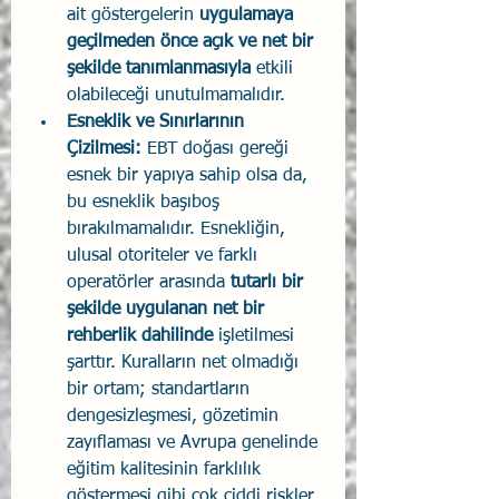
ait göstergelerin 
uygulamaya 
geçilmeden önce açık ve net bir 
şekilde tanımlanmasıyla
 etkili 
olabileceği unutulmamalıdır.
Esneklik ve Sınırlarının 
Çizilmesi:
 EBT doğası gereği 
esnek bir yapıya sahip olsa da, 
bu esneklik başıboş 
bırakılmamalıdır. Esnekliğin, 
ulusal otoriteler ve farklı 
operatörler arasında 
tutarlı bir 
şekilde uygulanan net bir 
rehberlik dahilinde
 işletilmesi 
şarttır. Kuralların net olmadığı 
bir ortam; standartların 
dengesizleşmesi, gözetimin 
zayıflaması ve Avrupa genelinde 
eğitim kalitesinin farklılık 
göstermesi gibi çok ciddi riskler 