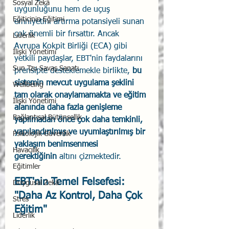
Sosyal Zekâ
uygunluğunu hem de uçuş 
Eğiticinin Eğitimi
emniyetini artırma potansiyeli sunan 
çok önemli bir fırsattır. Ancak 
Liderlik
Avrupa Kokpit Birliği (ECA) gibi 
İlişki Yönetimi
yetkili paydaşlar, EBT'nin faydalarını 
Sun Tzu Savaş Sanatı
prensipte desteklemekle birlikte, 
bu 
sistemin mevcut uygulama şeklini 
Wellbeing
tam olarak onaylamamakta ve eğitim 
İlişki Yönetimi
alanında daha fazla genişleme 
Bağlantısal Bütünsellik
yapılmadan önce çok daha temkinli, 
yapılandırılmış ve uyumlaştırılmış bir 
Psikolojik Güvenlik
yaklaşım benimsenmesi 
Havacılık
gerektiğinin
 altını çizmektedir.
Eğitimler
EBT'nin Temel Felsefesi: 
Duygusal Zekâ
"Daha Az Kontrol, Daha Çok 
Stres
Eğitim"
Liderlik