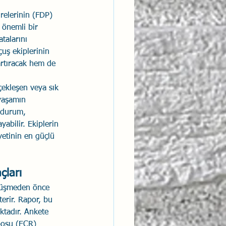
relerinin (FDP) 
 önemli bir 
talarını 
çuş ekiplerinin 
rtıracak hem de 
çekleşen veya sık 
 yaşamın 
 durum, 
abilir. Ekiplerin 
yetinin en güçlü 
çları
önüşmeden önce 
erir. Rapor, bu 
ktadır. Ankete 
eposu (ECR) 