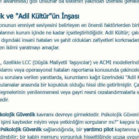
of awareness) gibi unsurlar da sistemin yakından izlemesi gereke
ik ve "Adil Kültür"ün İnşası
onunun emniyet seviyesini belirleyen en önemli faktörlerden biri
rının kurum içinde ne kadar içselleştirildiğidir. Adil Kültür; çalış
k dışındaki insani hataları ve şahit oldukları zafiyetleri korkmada
en iklimi yaratmayı amaçlar.
, özellikle LCC (Düşük Maliyetli Taşıyıcılar) ve ACMI modellerind
klarını veya operasyonel hataları raporlama konusunda çekincele
u sorulara verilen yanıtlarda, kurumların kağıt üzerindeki "Adil Kü
ulamalar arasında bir kopukluk olduğu hissi dile getirilmiştir. Çal
eşmelerinin yenilenmemesi veya gayri resmi cezalandırmalarla s
edir.
ikolojik Güvenlik
 kavramı devreye girmektedir. Psikolojik Güvenl
işimi kaybeder miyim veya yetkinliğim sorgulanır mı?" kaygısı 
 
Psikolojik Güvenlik
 sağlandığında, bir 
yardımcı pilot
 kaptanına 
bildirebilir; bir kabin memuru yorgunluk hissettiğinde uçuşa uygu