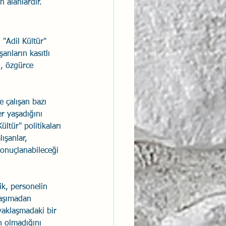
n alanlardır.
 "Adil Kültür" 
anların kasıtlı 
n, özgürce 
e çalışan bazı 
r yaşadığını 
ltür" politikaları 
ışanlar, 
onuçlanabileceği 
ik, personelin 
taşımadan 
yaklaşmadaki bir 
n olmadığını 