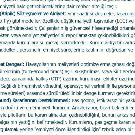
niyetli hale getirebileceklerine dair rehber niteliği taşır.
Atipik) Sözleşmeler ve Aidiyet:
 Sıfır saatli sözleşmeler, taşeron
-fly) gibi modeller, özellikle düşük maliyetli taşıyıcılar (LCC) v
ık görülmektedir. Çalışanların iş güvencesi hissetmediği ortamla
ekten veya emniyet zafiyetlerini raporlamaktan çekinebildikleri g
manda kurumlara şu mesajı vermektedir: Kurum aidiyetini artıra
delleri, personelin emniyet süreçlerine katılımını doğrudan ve 
yet Dengesi:
 Havayollarının maliyetleri optimize etme çabası doğa
relerinin (turn-around times) aşırı sıkıştırılması veya Kilit Perf
adece zamanında kalkış (OTP) üzerine kurulması, ekipler üzerin
 Sağlıklı bir emniyet yönetimi, operasyonel verimlilik ile person
me süreleri) arasında sürdürülebilir bir denge kurmayı gerektirir
und) Kararlarının Desteklenmesi:
 Pas geçme, istikrarsız bir ya
n doğru ve en emniyetli karardır. Ancak rapor, ticari beklentiler
iyle pilotların bu kararı almaktan çekinebildiğini, bunun arkası
lgısının yattığını belirtmektedir. Kurumların, pas geçme kararı a
rgulamak yerine "emniyeti önceliklendirdiği için" tebrik eden bir 