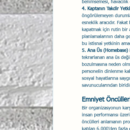
benimsemesi, havacılık 
4. Kaptanın Takdir Yetk
öngörülemeyen durumlard
esneklik aracıdır. Fakat
kapatmak için rutin bir 
planlamalarının daha g
bu istisnai yetkinin ama
5. Ana Üs (Homebase) D
tekrarlanan ana üs değiş
bozulmasına neden olma
personelin dinlenme kali
sosyal hayatlarına sayg
savunucularından biridi
Emniyet Öncülleri
Bir organizasyonun kar
insan performansı üzeri
öncülleri anlamanın pro
katılan 6.000'den fazla