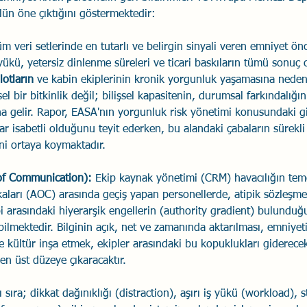
ülün öne çıktığını göstermektedir:
üm veri setlerinde en tutarlı ve belirgin sinyali veren emniyet ö
ş yükü, yetersiz dinlenme süreleri ve ticari baskıların tümü sonuç 
lotların
 ve kabin ekiplerinin kronik yorgunluk yaşamasına neden 
el bir bitkinlik değil; bilişsel kapasitenin, durumsal farkındalığı
a gelir. Rapor, EASA'nın yorgunluk risk yönetimi konusundaki gi
r isabetli olduğunu teyit ederken, bu alandaki çabaların sürekli
ni ortaya koymaktadır.
k of Communication):
 Ekip kaynak yönetimi (CRM) havacılığın temel
kaları (AOC) arasında geçiş yapan personellerde, atipik sözleşmel
i arasındaki hiyerarşik engellerin (authority gradient) bulundu
abilmektedir. Bilginin açık, net ve zamanında aktarılması, emniyet
ve kültür inşa etmek, ekipler arasındaki bu kopuklukları giderece
en üst düzeye çıkaracaktır.
sıra; dikkat dağınıklığı (distraction), aşırı iş yükü (workload), s