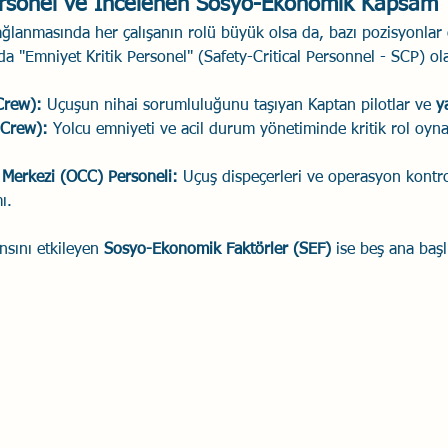
Personel ve İncelenen Sosyo-Ekonomik Kapsam
ağlanmasında her çalışanın rolü büyük olsa da, bazı pozisyonlar
da "Emniyet Kritik Personel" (Safety-Critical Personnel - SCP) o
Crew):
 Uçuşun nihai sorumluluğunu taşıyan Kaptan pilotlar ve 
y
 Crew):
 Yolcu emniyeti ve acil durum yönetiminde kritik rol oyn
Merkezi (OCC) Personeli:
 Uçuş dispeçerleri ve operasyon kontrol
ı.
sını etkileyen 
Sosyo-Ekonomik Faktörler (SEF)
 ise beş ana başl