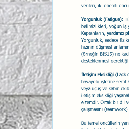
verileri, iki önemli önc
Yorgunluk (Fatigue):
 T
belirsizlikleri, yoğun i
Kaptanların, 
yardımcı pi
Yorgunluk, sadece fiziks
hızının düşmesi anlamın
(örneğin BIS15) ne kada
desteklenmesi gerektiği
İletişim Eksikliği (Lac
havayolu işletme sertifi
veya uçuş ve kabin ekib
iletişim eksikliği yaşan
elzemdir. Ortak bir dil 
çalışmasını (teamwork) 
Bu temel öncüllerin yanı 