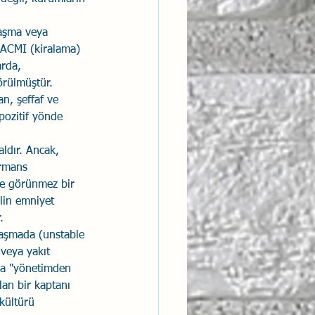
laşma veya 
e ACMI (kiralama) 
rda, 
örülmüştür. 
n, şeffaf ve 
pozitif yönde 
ldır. Ancak, 
ormans 
de görünmez bir 
elin emniyet 
.
klaşmada (unstable 
 veya yakıt 
nda "yönetimden 
lan bir kaptanı 
kültürü 