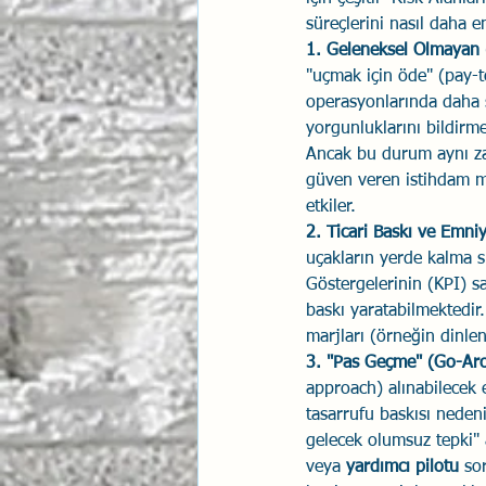
süreçlerini nasıl daha em
1. Geleneksel Olmayan (
"uçmak için öde" (pay-to
operasyonlarında daha s
yorgunluklarını bildirm
Ancak bu durum aynı za
güven veren istihdam mo
etkiler.
2. Ticari Baskı ve Emni
uçakların yerde kalma sü
Göstergelerinin (KPI) s
baskı yaratabilmektedir.
marjları (örneğin dinlen
3. "Pas Geçme" (Go-Aro
approach) alınabilecek e
tasarrufu baskısı neden
gelecek olumsuz tepki" a
veya 
yardımcı pilotu
 so