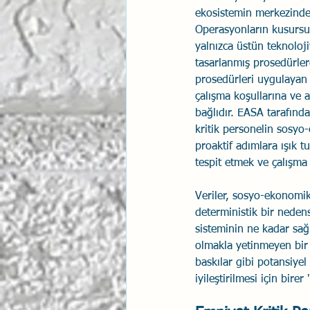
ekosistemin merkezinde i
İlişki Yönetimi
Sun Tzu 
Operasyonların kusursuz
yalnızca üstün teknolo
tasarlanmış prosedürler
Psikolojik Güvenlik
prosedürleri uygulayan 
Hav
çalışma koşullarına ve 
bağlıdır. EASA tarafınd
kritik personelin sosyo
proaktif adımlara ışık t
tespit etmek ve çalışma k
Veriler, sosyo-ekonomik
deterministik bir nedens
sisteminin ne kadar sağ
olmakla yetinmeyen bir 
baskılar gibi potansiyel
iyileştirilmesi için bire