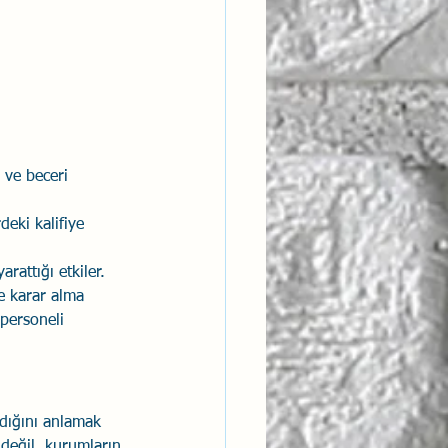
 ve beceri 
deki kalifiye 
rattığı etkiler.
e karar alma 
 personeli 
dığını anlamak 
ı değil, kurumların 