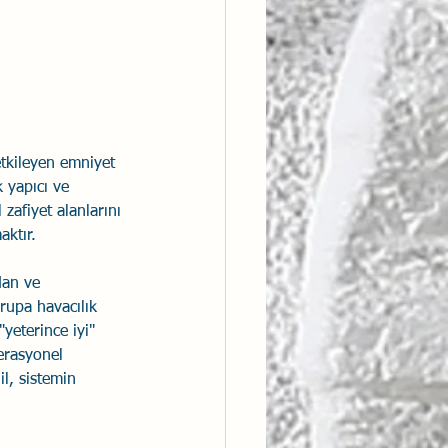
ntısal Bütünsellik
derlik
etkileyen emniyet 
 yapıcı ve 
zafiyet alanlarını 
aktır.
dan ve 
rupa havacılık 
yeterince iyi" 
erasyonel 
il, sistemin 