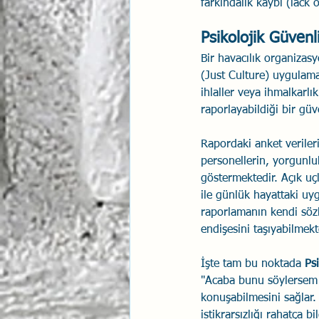
farkındalık kaybı (lack 
Psikolojik Güvenl
Bir havacılık organizasy
(Just Culture) uygulamala
ihlaller veya ihmalkarlı
raporlayabildiği bir güv
Rapordaki anket verileri
personellerin, yorgunlu
göstermektedir. Açık uçl
ile günlük hayattaki uyg
raporlamanın kendi sözl
endişesini taşıyabilmekt
İşte tam bu noktada 
Ps
"Acaba bunu söylersem 
konuşabilmesini sağlar.
istikrarsızlığı rahatça 