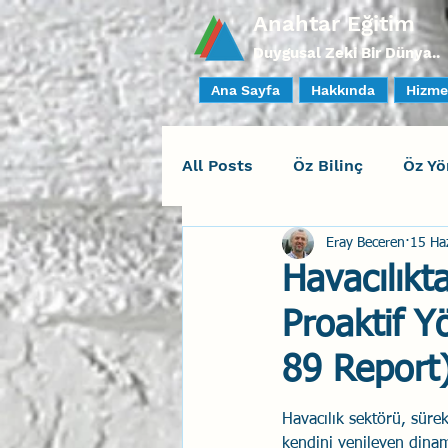
Anahtar Eğitim
Duygusal Zeki Bir Dünya..
Ana Sayfa
Hakkında
Hizme
All Posts
Öz Bilinç
Öz Yö
Eray Beceren
15 Ha
Sosyal Bilinç
İlişki Yöne
Havacılıkt
Proaktif Yö
Yaratıcı Drama
İnsan Fa
89 Report
Duygusal Zeka Koçluğu
Havacılık sektörü, sürek
kendini yenileyen dinam