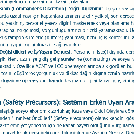
emniyeti için muazzam bir kazanç olacaktır.
isinin (Commander's Discretion) Doğru Kullanımı:
 Uçuş görev sü
a uzatılması için kaptanlara tanınan takdir yetkisi, son derece
 bu yetkinin, personel yetersizliğini maskelemek veya planlama ha
araç haline gelmesi, yorgunluğu artırıcı bir etki yaratmaktadır. U
eniş tampon sürelerle (buffers) yapılması, hem uçuş konforunu a
cına uygun kullanılmasını sağlayacaktır.
eğişiklikleri ve İş-Yaşam Dengesi:
 Personelin isteği dışında ger
iklikleri, uzun işe gidiş geliş sürelerine (commuting) ve sosyal
ktadır. Özellikle ACMI ve LCC operasyonlarında sık görülen bu
tesini düşürerek yorgunluk ve dikkat dağınıklığına zemin hazırlay
ı duyan ve operasyonel kararlılık sunan bir planlama, uçuş emni
r.
 (Safety Precursors): Sistemin Erken Uyarı Ara
şılaştığı sosyo-ekonomik zorluklar, Kaza veya Ciddi Olaylara d
nden "Emniyet Öncülleri" (Safety Precursors) olarak kendini göst
aktif emniyet yönetimi için ne kadar hayati olduğunu vurgulama
 emniyet kritik personelin geri bildirimleri ve Avrupa Merkezi D