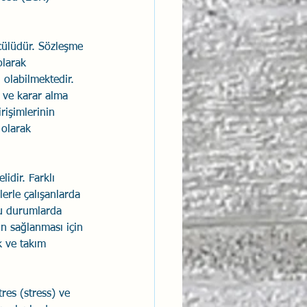
ncülüdür. Sözleşme 
olarak 
olabilmektedir. 
n ve karar alma 
rişimlerinin 
 olarak 
idir. Farklı 
erle çalışanlarda 
ğu durumlarda 
in sağlanması için 
k ve takım 
tres (stress) ve 