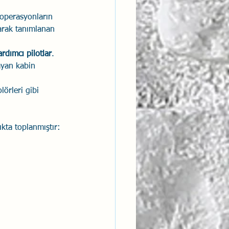
 operasyonların 
larak tanımlanan 
ardımcı pilotlar
.
ayan kabin 
örleri gibi 
ıkta toplanmıştır: