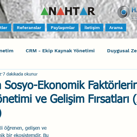
tler
Referanslar
Paylaşımlar
İletişim
Arama
netim
CRM - Ekip Kaynak Yönetimi
Duygusal Z
z
7 dakikada okunur
timi
Harrison Assessments
Sosyal Bilinç
S
a Sosyo-Ekonomik Faktörleri
netimi ve Gelişim Fırsatları (
ktörleri - Human Factors
Güvenli Davranış
Yara
)
Uçak Kazaları
Sosyal Zekâ
Eğiticinin Eğitimi
li öğrenen, gelişen ve 
ik bir ekosistemdir. Bu 