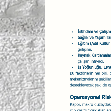
İstihdam ve Çalışm
Sağlık ve Yaşam Tar
Eğitim (Adil Kültü
gelişimi.
Kaynak Kısıtlamalar
çalışan ihtiyacı.
İş Yoğunluğu, Esnek
Bu faktörlerin her biri
mekanizmalarını şekillen
destekleyecek şekilde o
Operasyonel Risk 
Rapor, makro düzeydeki
için çeşitli "Risk Alanla