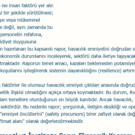
se insan faktörü yer alır. 
Savaş Sanatı
Wellbeing
İlişki Yönetimi
Bağla
 bir şekilde yürütülmesi; 
jiye veya mükemmel 
e değil, aynı zamanda bu 
personelin refahına, 
acılık
Eğitimler
Duygusal Zekâ
Stres
Li
aidiyet duygusuna 
an hazırlanan bu kapsamlı rapor, havacılık emniyetini doğrudan 
-ekonomik durumlarını inceleyerek, sektörü daha ileriye taşıyacak
utmaktadır. Raporun temel amacı, kazaları beklemeden potansiyel 
oşullarını iyileştirerek sistemin dayanıklılığını (resilience) artırm
 faktörler ile olumsuz havacılık emniyet çıktıları arasında doğru
ellik ilişkisi olmadığını açıkça ortaya koymaktadır. Bu durum, Av
lam temellere oturduğunun en büyük kanıtıdır. Ancak havacılık, "
sektördür. Bu nedenle rapor; yorgunluk, iletişim eksikliği ve op
 "emniyet öncüllerini" (safety precursors) birer zafiyet olarak değ
r "fırsat alanı" olarak değerlendirmektedir.