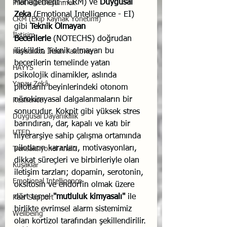
Management - CRM) ve 
Duygusal 
Pilot Gibi Düşünmek
Zeka
 (Emotional Intelligence - EI) 
CRM (Ekip Kaynak Yönetimi)
gibi 
Teknik Olmayan 
İletişim
Becerilerle
 (NOTECHS) doğrudan 
ilişkilidir. Teknik olmayan bu 
Havacılıkta İnsan Faktörleri
becerilerin temelinde yatan 
HAYYS
psikolojik dinamikler, aslında 
Yapay Zekâ
pilotların beyinlerindeki otonom 
nörokimyasal dalgalanmaların bir 
Resilience
sonucudur. Kokpit gibi yüksek stres 
Duygusal Dayanıklılık
barındıran, dar, kapalı ve katı bir 
UTED
hiyerarşiye sahip çalışma ortamında 
pilotların kararları, motivasyonları, 
Transaksiyonel Analiz
dikkat süreçleri ve birbirleriyle olan 
Kuşaklar
iletişim tarzları; dopamin, serotonin, 
Emotional Intelligence
oksitosin ve endorfin olmak üzere 
dört temel 
"mutluluk kimyasalı"
 ile 
Peer Support
birlikte evrimsel alarm sistemimiz 
Wellbeing
olan kortizol tarafından şekillendirilir.