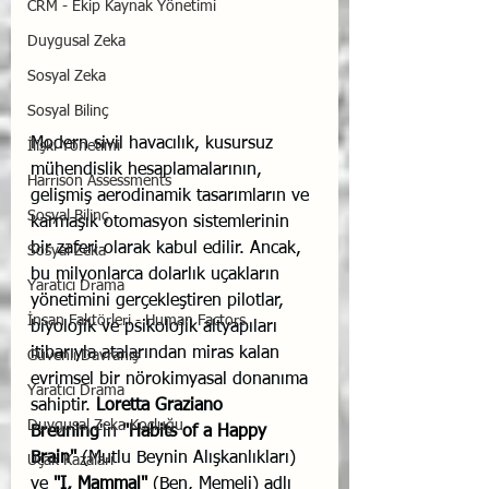
CRM - Ekip Kaynak Yönetimi
Duygusal Zeka
Sosyal Zeka
Sosyal Bilinç
Modern sivil havacılık, kusursuz 
İlişki Yönetimi
mühendislik hesaplamalarının, 
Harrison Assessments
gelişmiş aerodinamik tasarımların ve 
Sosyal Bilinç
karmaşık otomasyon sistemlerinin 
bir zaferi olarak kabul edilir. Ancak, 
Sosyal Zeka
bu milyonlarca dolarlık uçakların 
Yaratıcı Drama
yönetimini gerçekleştiren pilotlar, 
İnsan Faktörleri - Human Factors
biyolojik ve psikolojik altyapıları 
itibarıyla atalarından miras kalan 
Güvenli Davranış
evrimsel bir nörokimyasal donanıma 
Yaratıcı Drama
sahiptir. 
Loretta Graziano 
Duygusal Zeka Koçluğu
Breuning
'in 
"Habits of a Happy 
Brain"
 (Mutlu Beynin Alışkanlıkları) 
Uçak Kazaları
ve 
"I, Mammal"
 (Ben, Memeli) adlı 