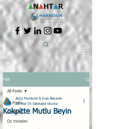
Yazı
All Posts
Ayça Mumkule & Eray Beceren
All Posts
28 Haz
16 dakikada okunur
Kokpitte Mutlu Beyin
Öz Bilinç
Öz Yönetim