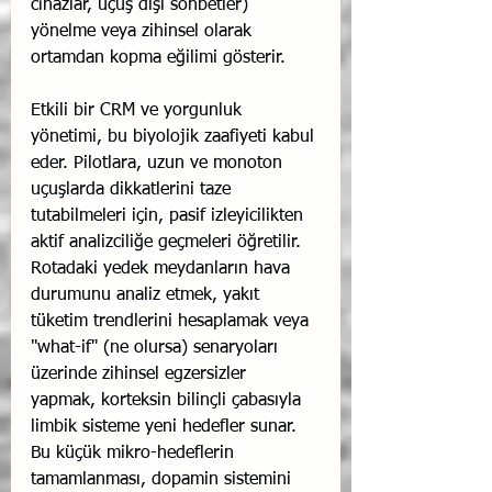
cihazlar, uçuş dışı sohbetler) 
yönelme veya zihinsel olarak 
ortamdan kopma eğilimi gösterir.
Etkili bir CRM ve yorgunluk 
yönetimi, bu biyolojik zaafiyeti kabul 
eder. Pilotlara, uzun ve monoton 
uçuşlarda dikkatlerini taze 
tutabilmeleri için, pasif izleyicilikten 
aktif analizciliğe geçmeleri öğretilir. 
Rotadaki yedek meydanların hava 
durumunu analiz etmek, yakıt 
tüketim trendlerini hesaplamak veya 
"what-if" (ne olursa) senaryoları 
üzerinde zihinsel egzersizler 
yapmak, korteksin bilinçli çabasıyla 
limbik sisteme yeni hedefler sunar. 
Bu küçük mikro-hedeflerin 
tamamlanması, dopamin sistemini 