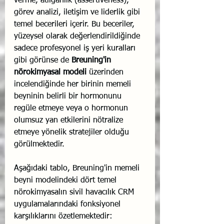
verme, atılganlık (assertiveness), 
görev analizi, iletişim ve liderlik gibi 
temel becerileri içerir. Bu beceriler, 
yüzeysel olarak değerlendirildiğinde 
sadece profesyonel iş yeri kuralları 
gibi görünse de 
Breuning'in 
nörokimyasal modeli
 üzerinden 
incelendiğinde her birinin memeli 
beyninin belirli bir hormonunu 
regüle etmeye veya o hormonun 
olumsuz yan etkilerini nötralize 
etmeye yönelik stratejiler olduğu 
görülmektedir.
Aşağıdaki tablo, Breuning'in memeli 
beyni modelindeki dört temel 
nörokimyasalın sivil havacılık CRM 
uygulamalarındaki fonksiyonel 
karşılıklarını özetlemektedir: