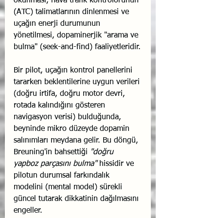
okunması, hava trafik kontrolörünün 
(ATC) talimatlarının dinlenmesi ve 
uçağın enerji durumunun 
yönetilmesi, dopaminerjik "arama ve 
bulma" (seek-and-find) faaliyetleridir.
Bir pilot, uçağın kontrol panellerini 
tararken beklentilerine uygun verileri 
(doğru irtifa, doğru motor devri, 
rotada kalındığını gösteren 
navigasyon verisi) bulduğunda, 
beyninde mikro düzeyde dopamin 
salınımları meydana gelir. Bu döngü, 
Breuning'in bahsettiği 
"doğru 
yapboz parçasını bulma"
 hissidir ve 
pilotun durumsal farkındalık 
modelini (mental model) sürekli 
güncel tutarak dikkatinin dağılmasını 
engeller.