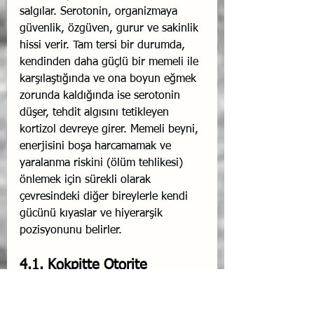
salgılar. Serotonin, organizmaya 
güvenlik, özgüven, gurur ve sakinlik 
hissi verir. Tam tersi bir durumda, 
kendinden daha güçlü bir memeli ile 
karşılaştığında ve ona boyun eğmek 
zorunda kaldığında ise serotonin 
düşer, tehdit algısını tetikleyen 
kortizol devreye girer. Memeli beyni, 
enerjisini boşa harcamamak ve 
yaralanma riskini (ölüm tehlikesi) 
önlemek için sürekli olarak 
çevresindeki diğer bireylerle kendi 
gücünü kıyaslar ve hiyerarşik 
pozisyonunu belirler.
4.1. Kokpitte Otorite 
Gradyanı (Authority Gradient)
Havacılıkta kokpit, iki veya daha 