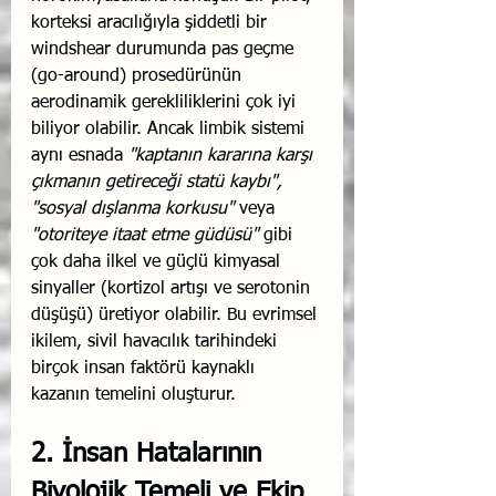
korteksi aracılığıyla şiddetli bir 
windshear durumunda pas geçme 
(go-around) prosedürünün 
aerodinamik gerekliliklerini çok iyi 
biliyor olabilir. Ancak limbik sistemi 
aynı esnada 
"kaptanın kararına karşı 
çıkmanın getireceği statü kaybı", 
"sosyal dışlanma korkusu"
 veya 
"otoriteye itaat etme güdüsü"
 gibi 
çok daha ilkel ve güçlü kimyasal 
sinyaller (kortizol artışı ve serotonin 
düşüşü) üretiyor olabilir. Bu evrimsel 
ikilem, sivil havacılık tarihindeki 
birçok insan faktörü kaynaklı 
kazanın temelini oluşturur.
2. İnsan Hatalarının 
Biyolojik Temeli ve Ekip 