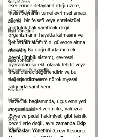
Sosyal Zekâ
eserlerinde detaylandırdığı üzere, 
Eğiticinin Eğitimi
insan beyninin temel evrimsel amacı 
sürekli bir felsefi veya entelektüel 
Liderlik
mutluluk hali yaratmak değil, 
İlişki Yönetimi
organizmanın hayatta kalmasını ve 
Sun Tzu Savaş Sanatı
genlerinin aktarımını güvence altına 
almaktır.
Bu doğrultuda memeli 
Wellbeing
beyni (limbik sistem), çevresel 
İlişki Yönetimi
uyaranları sürekli olarak tehdit veya 
Bağlantısal Bütünsellik
fırsat olarak değerlendirir ve bu 
değerlendirmelere nörokimyasal 
Psikolojik Güvenlik
salgılarla yanıt verir.
Havacılık
Eğitimler
Havacılık bağlamında, uçuş emniyeti 
ve operasyonel verimlilik, yalnızca 
Duygusal Zekâ
lövye ve pedal hakimiyeti gibi teknik 
Stres
becerilerle değil, aynı zamanda 
Ekip 
Liderlik
Kaynakları Yönetimi
 (Crew Resource 