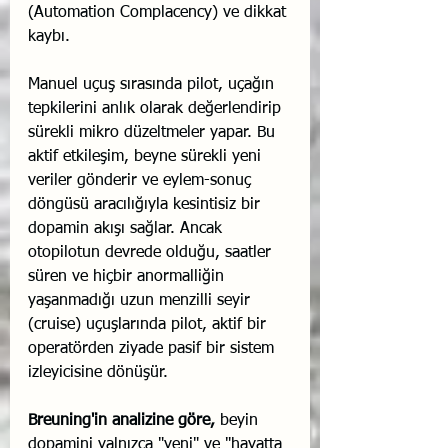
(Automation Complacency) ve dikkat 
kaybı.
Manuel uçuş sırasında pilot, uçağın 
tepkilerini anlık olarak değerlendirip 
sürekli mikro düzeltmeler yapar. Bu 
aktif etkileşim, beyne sürekli yeni 
veriler gönderir ve eylem-sonuç 
döngüsü aracılığıyla kesintisiz bir 
dopamin akışı sağlar. Ancak 
otopilotun devrede olduğu, saatler 
süren ve hiçbir anormalliğin 
yaşanmadığı uzun menzilli seyir 
(cruise) uçuşlarında pilot, aktif bir 
operatörden ziyade pasif bir sistem 
izleyicisine dönüşür.
Breuning'in analizine göre,
 beyin 
dopamini yalnızca "yeni" ve "hayatta 