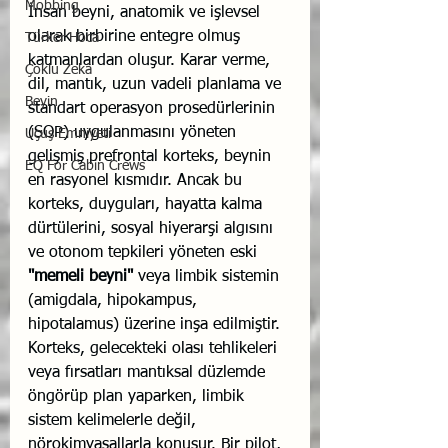
Mobbing
İnsan beyni, anatomik ve işlevsel 
olarak birbirine entegre olmuş 
Türker Hoca
katmanlardan oluşur. Karar verme, 
Çoklu Zekâ
dil, mantık, uzun vadeli planlama ve 
Beyin
standart operasyon prosedürlerinin 
(SOP) uygulanmasını yöneten 
Uçuş Emniyeti
gelişmiş prefrontal korteks, beynin 
EQ For Cabin Crews
en rasyonel kısmıdır. Ancak bu 
korteks, duyguları, hayatta kalma 
dürtülerini, sosyal hiyerarşi algısını 
ve otonom tepkileri yöneten eski 
"memeli beyni"
 veya limbik sistemin 
(amigdala, hipokampus, 
hipotalamus) üzerine inşa edilmiştir. 
Korteks, gelecekteki olası tehlikeleri 
veya fırsatları mantıksal düzlemde 
öngörüp plan yaparken, limbik 
sistem kelimelerle değil, 
nörokimyasallarla konuşur. Bir pilot, 