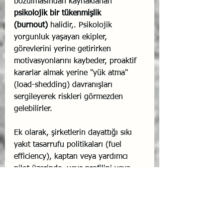
bozulmasından kaynaklanan 
psikolojik bir tükenmişlik 
(burnout)
 halidir,. Psikolojik 
yorgunluk yaşayan ekipler, 
görevlerini yerine getirirken 
motivasyonlarını kaybeder, proaktif 
kararlar almak yerine "yük atma" 
(load-shedding) davranışları 
sergileyerek riskleri görmezden 
gelebilirler.
Ek olarak, şirketlerin dayattığı sıkı 
yakıt tasarrufu politikaları (fuel 
efficiency), kaptan veya yardımcı 
pilot üzerinde, uçuş profilini veya 
emniyet paylarını (safety margins) 
feda etme baskısı yaratabilir,. 
Çalışanlar üzerindeki bu baskı ve 
yetki kaybı hissi, şirket ile 