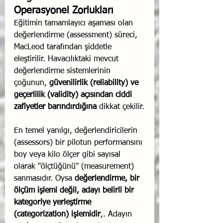
Operasyonel Zorlukları
Eğitimin tamamlayıcı aşaması olan 
değerlendirme (assessment) süreci, 
MacLeod tarafından şiddetle 
eleştirilir. Havacılıktaki mevcut 
değerlendirme sistemlerinin 
çoğunun, 
güvenilirlik (reliability) ve 
geçerlilik (validity) açısından ciddi 
zafiyetler barındırdığına
 dikkat çekilir.
En temel yanılgı, değerlendiricilerin 
(assessors) bir pilotun performansını 
boy veya kilo ölçer gibi sayısal 
olarak "ölçtüğünü" (measurement) 
sanmasıdır. Oysa 
değerlendirme, bir 
ölçüm işlemi değil, adayı belirli bir 
kategoriye yerleştirme 
(categorization) işlemidir
,. Adayın 