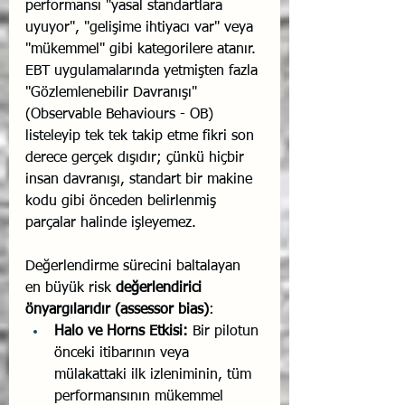
performansı "yasal standartlara 
uyuyor", "gelişime ihtiyacı var" veya 
"mükemmel" gibi kategorilere atanır. 
EBT uygulamalarında yetmişten fazla 
"Gözlemlenebilir Davranışı" 
(Observable Behaviours - OB) 
listeleyip tek tek takip etme fikri son 
derece gerçek dışıdır; çünkü hiçbir 
insan davranışı, standart bir makine 
kodu gibi önceden belirlenmiş 
parçalar halinde işleyemez.
Değerlendirme sürecini baltalayan 
en büyük risk 
değerlendirici 
önyargılarıdır (assessor bias)
:
Halo ve Horns Etkisi:
 Bir pilotun 
önceki itibarının veya 
mülakattaki ilk izleniminin, tüm 
performansının mükemmel 