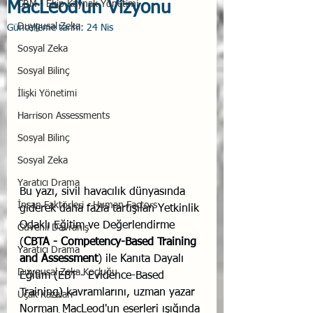
MacLeod'un Vizyonu
CRM - Ekip Kaynak Yönetimi
Duygusal Zeka
Güncelleme tarihi:
24 Nis
Sosyal Zeka
Sosyal Bilinç
İlişki Yönetimi
Harrison Assessments
Sosyal Bilinç
Sosyal Zeka
Yaratıcı Drama
Bu yazı, sivil havacılık dünyasında 
İnsan Faktörleri - Human Factors
giderek daha fazla tartışılan Yetkinlik 
Odaklı Eğitim ve Değerlendirme 
Güvenli Davranış
(
CBTA - Competency-Based Training 
Yaratıcı Drama
and Assessment
) ile Kanıta Dayalı 
Duygusal Zeka Koçluğu
Eğitim (EBT - Evidence-Based 
Training) kavramlarını, uzman yazar 
Uçak Kazaları
Norman MacLeod'un eserleri ışığında 