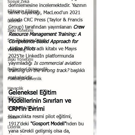
Sosyal Zekâ
derinlemesine incelemektedir. Yazının 
Eğiticinin Eğitimi
temel dayanağı, MacLeod'un 2021 
yılında CRC Press (Taylor & Francis 
Liderlik
Group) tarafından yayımlanan 
Crew 
İlişki Yönetimi
Resource Management Training: A 
Sun Tzu Savaş Sanatı
Competence-based Approach for 
Airline Pilots
adlı kitabı ve Mayıs 
Wellbeing
2025'te LinkedIn platformunda 
İlişki Yönetimi
yayımladığı 
Is commercial aviation 
Bağlantısal Bütünsellik
training on the wrong track?
 başlıklı 
makalesidir.
Psikolojik Güvenlik
Havacılık
Geleneksel Eğitim 
Eğitimler
Modellerinin Sınırları ve 
Duygusal Zekâ
CRM'in Evrimi
Havacılıkta resmi pilot eğitimi, 
Stres
1917'deki 
"Gosport Modeli"
nden bu 
Liderlik
yana sürekli gelişmiş olsa da, 