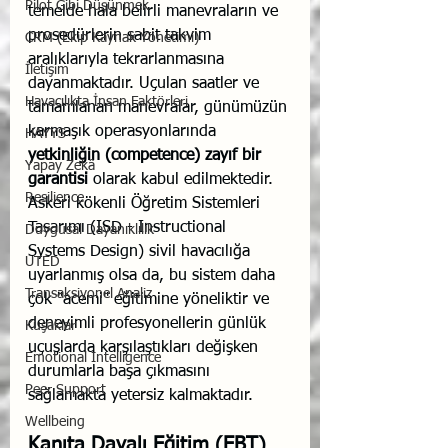
Pilot Gibi Düşünmek
temelde hala belirli manevraların ve 
prosedürlerin sabit takvim 
CRM (Ekip Kaynak Yönetimi)
aralıklarıyla tekrarlanmasına 
İletişim
dayanmaktadır. Uçulan saatler ve 
Havacılıkta İnsan Faktörleri
tamamlanan manevralar, günümüzün 
karmaşık operasyonlarında 
HAYYS
yetkinliğin (competence) zayıf bir 
Yapay Zekâ
garantisi
 olarak kabul edilmektedir. 
Resilience
Askeri kökenli Öğretim Sistemleri 
Tasarımı (ISD - Instructional 
Duygusal Dayanıklılık
Systems Design) sivil havacılığa 
UTED
uyarlanmış olsa da, bu sistem daha 
Transaksiyonel Analiz
çok "acemi" eğitimine yöneliktir ve 
deneyimli profesyonellerin günlük 
Kuşaklar
uçuşlarda karşılaştıkları değişken 
Emotional Intelligence
durumlarla başa çıkmasını 
Peer Support
sağlamakta yetersiz kalmaktadır.
Wellbeing
Kanıta Dayalı Eğitim (EBT) 