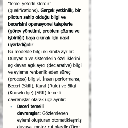
"temel yeterliliklerdir" 
(qualifications). 
Gerçek yetkinlik, bir 
pilotun sahip olduğu bilgi ve 
becerisini operasyonel taleplerle 
(görev yönetimi, problem çözme ve 
işbirliği) başa çıkmak için nasıl 
uyarladığıdır
.
Bu modelde bilgi iki sınıfa ayrılır: 
Dünyanın ve sistemlerin özelliklerini 
açıklayan açıklayıcı (declarative) bilgi 
ve eyleme rehberlik eden süreç 
(process) bilgisi. İnsan performansı, 
Beceri (Skill), Kural (Rule) ve Bilgi 
(Knowledge) (SRK) temelli 
davranışlar olarak üçe ayrılır:
Beceri temelli 
davranışlar:
 Gözlemlenen 
eylemi oluşturan otomatikleşmiş 
duyusal-motor rutinlerdir (Örn: 