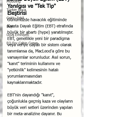
Mobbing
Yanılgısı ve "Tek Tip" 
Türker Hoca
Eleştirisi
Çoklu Zekâ
Günümüzde havacılık eğitiminde 
Kanıta Dayalı Eğitim (EBT) etrafında 
Beyin
büyük bir abartı (hype) yaratılmıştır. 
Uçuş Emniyeti
EBT, genellikle yeni bir paradigma 
EQ For Cabin Crews
veya veriye dayalı bir sistem olarak 
tanımlansa da, MacLeod'a göre bu 
varsayımlar sorunludur. Asıl sorun, 
"kanıt" teriminin kullanımı ve 
"yetkinlik" kelimesinin hatalı 
yorumlanmasından 
kaynaklanmaktadır.
EBT'nin dayandığı "kanıt", 
çoğunlukla geçmiş kaza ve olayların 
büyük veri setleri üzerinden yapılan 
bir meta-analizine dayanır. Bu 