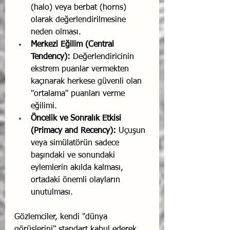
(halo) veya berbat (horns) 
olarak değerlendirilmesine 
neden olması.
Merkezi Eğilim (Central 
Tendency):
 Değerlendiricinin 
ekstrem puanlar vermekten 
kaçınarak herkese güvenli olan 
"ortalama" puanları verme 
eğilimi.
Öncelik ve Sonralık Etkisi 
(Primacy and Recency):
 Uçuşun 
veya simülatörün sadece 
başındaki ve sonundaki 
eylemlerin akılda kalması, 
ortadaki önemli olayların 
unutulması.
Gözlemciler, kendi "dünya 
görüşlerini" standart kabul ederek 