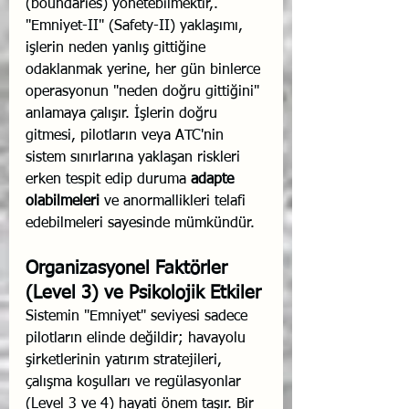
(boundaries) yönetebilmektir,. 
"Emniyet-II" (Safety-II) yaklaşımı, 
işlerin neden yanlış gittiğine 
odaklanmak yerine, her gün binlerce 
operasyonun "neden doğru gittiğini" 
anlamaya çalışır. İşlerin doğru 
gitmesi, pilotların veya ATC'nin 
sistem sınırlarına yaklaşan riskleri 
erken tespit edip duruma 
adapte 
olabilmeleri
 ve anormallikleri telafi 
edebilmeleri sayesinde mümkündür.
Organizasyonel Faktörler 
(Level 3) ve Psikolojik Etkiler
Sistemin "Emniyet" seviyesi sadece 
pilotların elinde değildir; havayolu 
şirketlerinin yatırım stratejileri, 
çalışma koşulları ve regülasyonlar 
(Level 3 ve 4) hayati önem taşır. Bir 