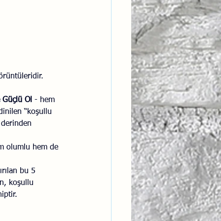
ntısal Bütünsellik
derlik
rüntüleridir. 
 Güçlü Ol
 - hem 
dinilen “koşullu 
i derinden 
hem olumlu hem de 
ırılan bu 5 
n, koşullu 
iptir.