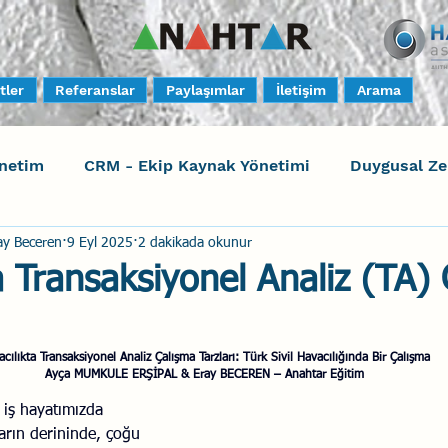
tler
Referanslar
Paylaşımlar
İletişim
Arama
netim
CRM - Ekip Kaynak Yönetimi
Duygusal Z
ay Beceren
9 Eyl 2025
2 dakikada okunur
timi
Harrison Assessments
Sosyal Bilinç
S
a Transaksiyonel Analiz (TA)
ktörleri - Human Factors
Güvenli Davranış
Yara
cılıkta Transaksiyonel Analiz Çalışma Tarzları: Türk Sivil Havacılığında Bir Çalışma
Ayça MUMKULE ERŞİPAL & Eray BECEREN – Anahtar Eğitim
Uçak Kazaları
Sosyal Zekâ
Eğiticinin Eğitimi
iş hayatımızda 
arın derininde, çoğu 