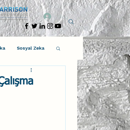
Giriş
eka
Sosyal Zeka
osyal Zeka
 Çalışma
tıcı Drama
Liderlik