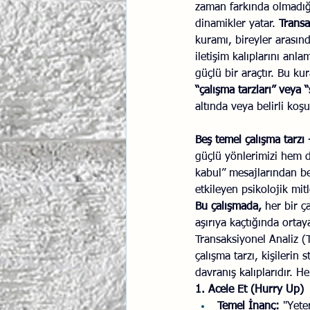
zaman farkında olmadığı
dinamikler yatar. 
Transa
İlişki Yönetimi
Sun Tzu 
kuramı, bireyler arasınd
iletişim kalıplarını anl
güçlü bir araçtır. Bu ku
Psikolojik Güvenlik
Hav
“çalışma tarzları” veya “
altında veya belirli koş
Beş temel çalışma tarz
güçlü yönlerimizi hem de
kabul” mesajlarından bes
etkileyen psikolojik mit
Bu çalışmada,
 her bir ç
aşırıya kaçtığında ortay
Transaksiyonel Analiz (
çalışma tarzı, kişilerin
davranış kalıplarıdır. H
1. Acele Et (Hurry Up)
Temel İnanç:
 "Yete