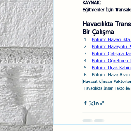
KAYNAK: 
Eğitmenler İçin Transak
Havacılıkta Trans
Bir Çalışma
Bölüm: 
Havacılıkta
Bölüm: 
Havayolu Pi
Bölüm: 
Çalışma Tar
Bölüm: 
Öğretmen Pi
Bölüm: 
Uçak Kabin 
Bölüm: Hava Aracı 
Havacılık
İnsan Faktörler
Havacılıkta İnsan Faktörler