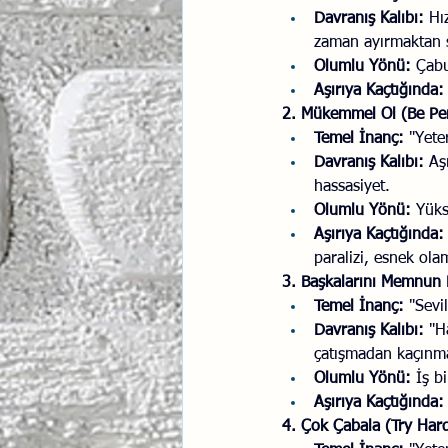
Davranış Kalıbı:
 Hı
zaman ayırmaktan 
Olumlu Yönü:
 Çabu
Aşırıya Kaçtığında:
2. Mükemmel Ol (Be Per
Temel İnanç:
 "Yete
Davranış Kalıbı:
 Aş
hassasiyet.
Olumlu Yönü:
 Yüks
Aşırıya Kaçtığında:
paralizi, esnek ol
3. Başkalarını Memnun 
Temel İnanç:
 "Sevi
Davranış Kalıbı:
 "H
çatışmadan kaçınm
Olumlu Yönü: 
İş b
Aşırıya Kaçtığında:
4. Çok Çabala (Try Har