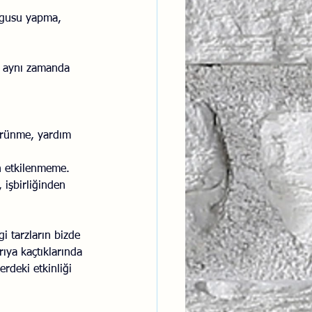
rgusu yapma, 
u aynı zamanda 
örünme, yardım 
an etkilenmeme.
 işbirliğinden 
gi tarzların bizde 
ıya kaçtıklarında 
erdeki etkinliği 