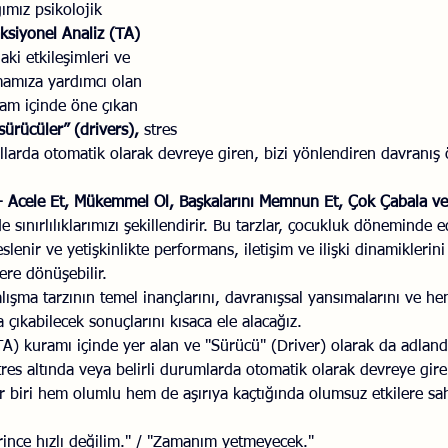
mız psikolojik 
ksiyonel Analiz (TA)
Savaş Sanatı
Wellbeing
İlişki Yönetimi
Bağla
aki etkileşimleri ve 
amamıza yardımcı olan 
ram içinde öne çıkan 
acılık
Eğitimler
Duygusal Zekâ
Stres
Li
sürücüler” (drivers),
 stres 
ullarda otomatik olarak devreye giren, bizi yönlendiren davranış ö
ı - Acele Et, Mükemmel Ol, Başkalarını Memnun Et, Çok Çabala ve
 sınırlılıklarımızı şekillendirir. Bu tarzlar, çocukluk döneminde e
lenir ve yetişkinlikte performans, iletişim ve ilişki dinamiklerin
lere dönüşebilir.
alışma tarzının temel inançlarını, davranışsal yansımalarını ve 
a çıkabilecek sonuçlarını kısaca ele alacağız.
TA) kuramı içinde yer alan ve "Sürücü" (Driver) olarak da adland
 stres altında veya belirli durumlarda otomatik olarak devreye gire
er biri hem olumlu hem de aşırıya kaçtığında olumsuz etkilere sah
rince hızlı değilim." / "Zamanım yetmeyecek."