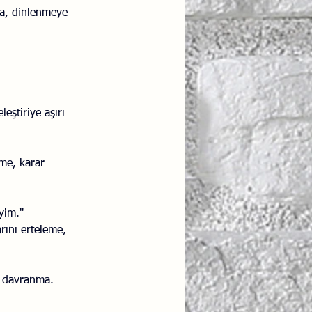
ma, dinlenmeye 
leştiriye aşırı 
eme, karar 
yim."
rını erteleme, 
z davranma.