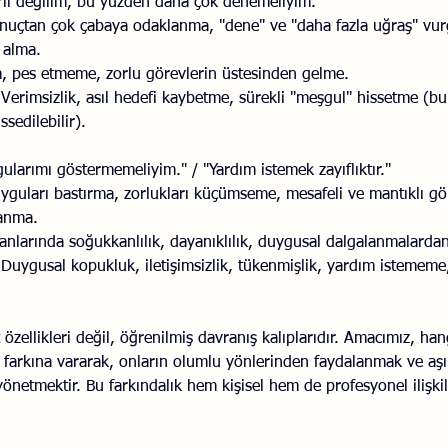
rli değilim, bu yüzden daha çok denemeliyim."
nuçtan çok çabaya odaklanma, "dene" ve "daha fazla uğraş" vu
 alma.
, pes etmeme, zorlu görevlerin üstesinden gelme.
 Verimsizlik, asıl hedefi kaybetme, sürekli "meşgul" hissetme (b
ssedilebilir).
ularımı göstermemeliyim." / "Yardım istemek zayıflıktır."
yguları bastırma, zorlukları küçümseme, mesafeli ve mantıklı g
lanma.
 anlarında soğukkanlılık, dayanıklılık, duygusal dalgalanmalard
 Duygusal kopukluk, iletişimsizlik, tükenmişlik, yardım istememe,
it özellikleri değil, öğrenilmiş davranış kalıplarıdır. Amacımız, han
arkına vararak, onların olumlu yönlerinden faydalanmak ve aşır
yönetmektir. Bu farkındalık hem kişisel hem de profesyonel ilişkil