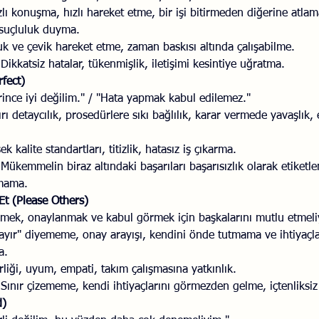
zlı konuşma, hızlı hareket etme, bir işi bitirmeden diğerine atla
suçluluk duyma.
k ve çevik hareket etme, zaman baskısı altında çalışabilme.
 Dikkatsiz hatalar, tükenmişlik, iletişimi kesintiye uğratma.
fect)
rince iyi değilim." / "Hata yapmak kabul edilemez."
ırı detaycılık, prosedürlere sıkı bağlılık, karar vermede yavaşlık, e
ek kalite standartları, titizlik, hatasız iş çıkarma.
 Mükemmelin biraz altındaki başarıları başarısızlık olarak etiketl
amama.
Et (Please Others)
lmek, onaylanmak ve kabul görmek için başkalarını mutlu etmeli
ayır" diyememe, onay arayışı, kendini önde tutmama ve ihtiyaçla
a.
irliği, uyum, empati, takım çalışmasına yatkınlık.
 
Sınır çizememe, kendi ihtiyaçlarını görmezden gelme, içtenliksi
d)