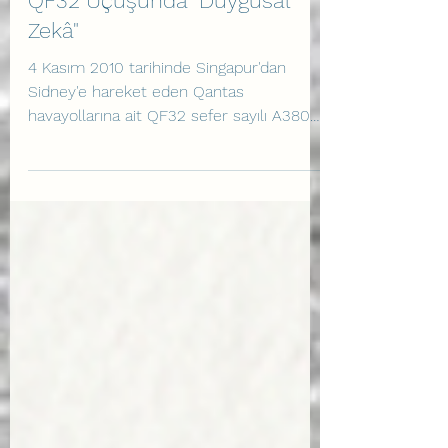
QF32 Uçuşunda "Duygusal
Zekâ"
4 Kasım 2010 tarihinde Singapur'dan
Sidney'e hareket eden Qantas
havayollarına ait QF32 sefer sayılı A380
uçağı, kalkışın dördüncü dakikasında 2
numaralı motorunda tarihte eşi
görülmemiş bir türbin diski patlaması
yaşadı. Kaptan Richard de Crespigny
komutasındaki beş kişilik kokpit ekibi; 22
sistemden 21'ini etkileyen hasara karşın,
469 yolcu ve mürettebatı güvenle yere
indirmeyi başardı. Olayla ilgili detaylı bilgi:
QF32 Uçuşunda Ekip Kaynak Yönetimi ve
İnsan Faktörleri Bu y