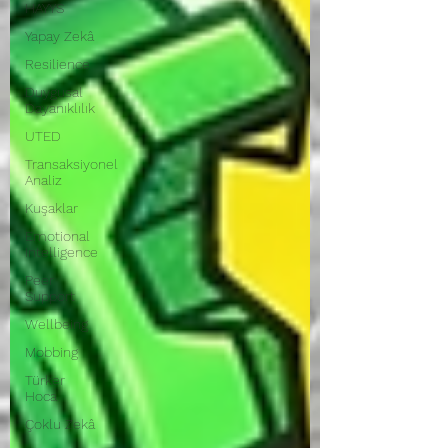
HAYYS
Yapay Zekâ
Resilience
Duygusal
Dayanıklılık
UTED
Transaksiyonel
Analiz
Kuşaklar
Emotional
Intelligence
Peer
Support
Wellbeing
Mobbing
Türker
Hoca
Çoklu Zekâ