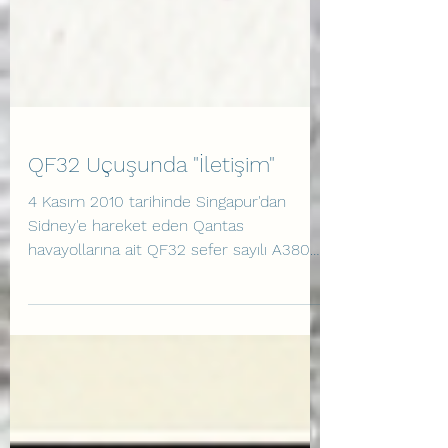
QF32 Uçuşunda "İletişim"
4 Kasım 2010 tarihinde Singapur'dan
Sidney'e hareket eden Qantas
havayollarına ait QF32 sefer sayılı A380
uçağı, kalkışın dördüncü dakikasında 2
numaralı motorunda tarihte eşi
görülmemiş bir türbin diski patlaması
yaşadı. Kaptan Richard de Crespigny