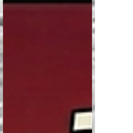
komutasındaki beş kişilik kokpit ekibi; 22
sistemden 21'ini etkileyen hasara karşın,
469 yolcu ve mürettebatı güvenle yere
indirmeyi başardı. Olayla ilgili detaylı bilgi:
QF32 Uçuşunda Ekip Kaynak Yönetimi ve
İnsan Faktörleri Bu m