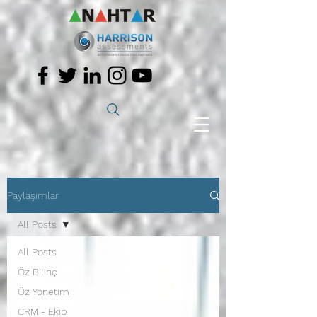
Paylaşımlar
All Posts
All Posts
Öz Bilinç
Öz Yönetim
CRM - Ekip