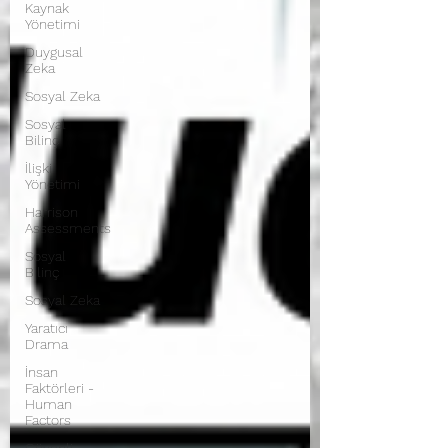
Kaynak
Yönetimi
Duygusal
Zeka
Sosyal Zeka
Sosyal
Bilinç
İlişki
Yönetimi
Harrison
Assessments
Sosyal
Bilinç
Sosyal Zeka
Yaratıcı
Drama
İnsan
Faktörleri -
Human
Factors