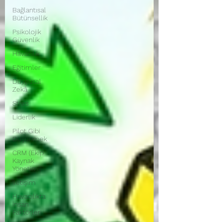
Bağlantısal
Bütünsellik
Psikolojik
Güvenlik
Havacılık
Eğitimler
Duygusal
Zekâ
Stres
Liderlik
Pilot Gibi
Düşünmek
CRM (Ekip
Kaynak
Yönetimi)
İletişim
Havacılıkta
İnsan
Faktörleri