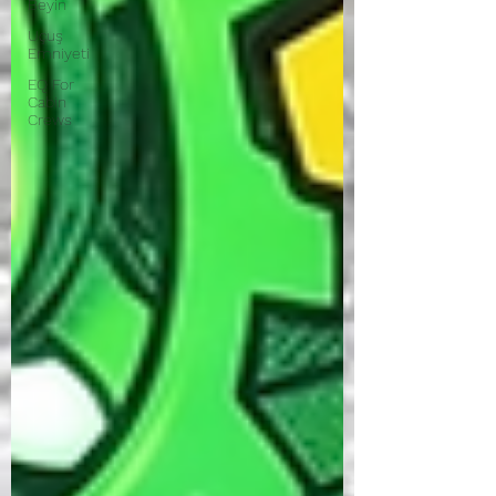
Beyin
Uçuş
Emniyeti
EQ For
Cabin
Crews