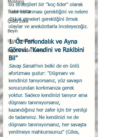
Mobbing
bu stratejileri bir "koç-lider" olarak 
Türker Hoca
nasıl kullanması gerektiğini ve nelere 
dikkat etmeleri gerektiğini örnek 
Çoklu Zekâ
olaylar ve anekdotlarla inceleyeceğiz.
Beyin
Uçuş Emniyeti
1. Öz Farkındalık ve Ayna 
Görevi: "Kendini ve Rakibini 
EQ For Cabin Crews
Bil"
Savaş Sanatı
'nın belki de en ünlü 
aforizması şudur: "Düşmanı ve 
kendinizi tanıyorsanız, yüz savaşın 
sonucundan korkmanıza gerek 
yoktur. Sadece kendinizi tanıyor ama 
düşmanı tanımıyorsanız, 
kazandığınız her zafer için bir yenilgi 
de tadarsınız. Ne kendinizi ne de 
düşmanı tanımıyorsanız, her savaşta 
yenilmeye mahkumsunuz" (Giles, 