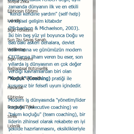
askeri bir taktik rehberi değil, aynı 
Sosyal Zekâ
zamanda dünyanın ilk ve en etkili 
Eğiticinin Eğitimi
"kendi kendine yardım" (self-help) 
Liderlik
ve kişisel gelişim kitabıdır 
(Michaelson & Michaelson, 2003). 
İlişki Yönetimi
İki bin beş yüz yıl boyunca Doğu ve 
Sun Tzu Savaş Sanatı
Batı'daki askeri dehalara, devlet 
Wellbeing
adamlarına ve günümüzün modern 
CEO'larına ilham veren bu eser, son 
İlişki Yönetimi
yıllarda iş dünyasının en çok değer 
Bağlantısal Bütünsellik
verdiği kavramlardan biri olan 
Psikolojik Güvenlik
"Koçluk" (Coaching)
 pratiği ile 
kusursuz bir felsefi uyum içindedir.
Havacılık
Eğitimler
Modern iş dünyasında "yönetim/lider 
Duygusal Zekâ
koçluğu" (executive coaching) ve 
"takım koçluğu" (team coaching), bir 
Stres
liderin zihinsel olarak rekabete en iyi 
Liderlik
şekilde hazırlanmasını, eksiklikleriyle 