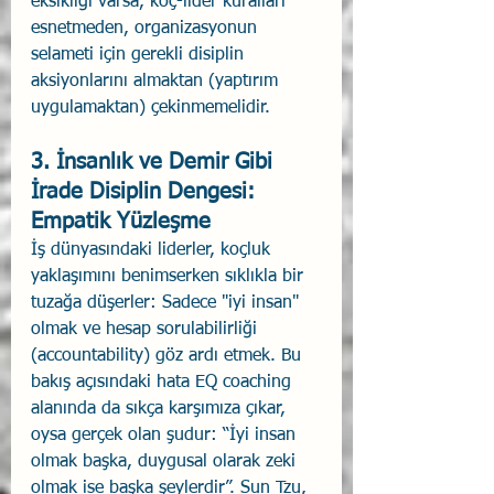
eksikliği varsa, koç-lider kuralları 
esnetmeden, organizasyonun 
selameti için gerekli disiplin 
aksiyonlarını almaktan (yaptırım 
uygulamaktan) çekinmemelidir.
3. İnsanlık ve Demir Gibi 
İrade Disiplin Dengesi: 
Empatik Yüzleşme
İş dünyasındaki liderler, koçluk 
yaklaşımını benimserken sıklıkla bir 
tuzağa düşerler: Sadece "iyi insan" 
olmak ve hesap sorulabilirliği 
(accountability) göz ardı etmek. Bu 
bakış açısındaki hata EQ coaching 
alanında da sıkça karşımıza çıkar, 
oysa gerçek olan şudur: “İyi insan 
olmak başka, duygusal olarak zeki 
olmak ise başka şeylerdir”. Sun Tzu, 