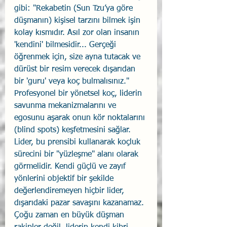
gibi: "Rekabetin (Sun Tzu’ya göre 
düşmanın) kişisel tarzını bilmek işin 
kolay kısmıdır. Asıl zor olan insanın 
'kendini' bilmesidir... Gerçeği 
öğrenmek için, size ayna tutacak ve 
dürüst bir resim verecek dışarıdan 
bir 'guru' veya koç bulmalısınız."
Profesyonel bir yönetsel koç, liderin 
savunma mekanizmalarını ve 
egosunu aşarak onun kör noktalarını 
(blind spots) keşfetmesini sağlar. 
Lider, bu prensibi kullanarak koçluk 
sürecini bir "yüzleşme" alanı olarak 
görmelidir. Kendi güçlü ve zayıf 
yönlerini objektif bir şekilde 
değerlendiremeyen hiçbir lider, 
dışarıdaki pazar savaşını kazanamaz. 
Çoğu zaman en büyük düşman 