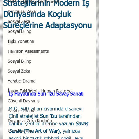
Stratejilerinin Modern İş
CRM - Ekip Kaynak Yönetimi
Duygusal Zeka
Dünyasında Koçluk
Sosyal Zeka
Süreçlerine Adaptasyonu
Sosyal Bilinç
İlişki Yönetimi
Harrison Assessments
Sosyal Bilinç
Sosyal Zeka
Yaratıcı Drama
İnsan Faktörleri - Human Factors
İş Hayatında Sun Tzu Savaş Sanatı
Güvenli Davranış
M.Ö. 500 yılları civarında efsanevi 
Yaratıcı Drama
Çinli stratejist 
Sun Tzu
 tarafından 
Duygusal Zeka Koçluğu
bambu şeritler üzerine yazılan 
Savaş 
Uçak Kazaları
Sanatı
 (The Art of War), 
yalnızca 