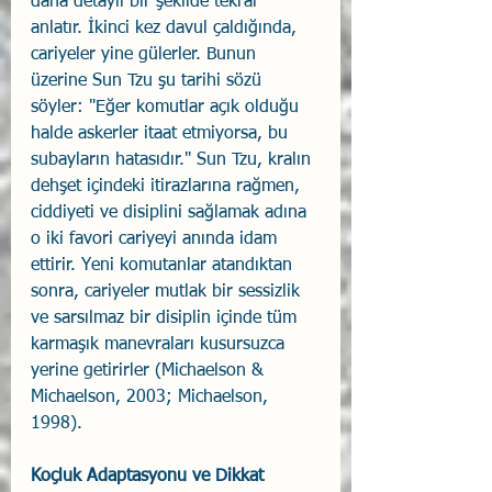
daha detaylı bir şekilde tekrar 
anlatır. İkinci kez davul çaldığında, 
cariyeler yine gülerler. Bunun 
üzerine Sun Tzu şu tarihi sözü 
söyler: "Eğer komutlar açık olduğu 
halde askerler itaat etmiyorsa, bu 
subayların hatasıdır." Sun Tzu, kralın 
dehşet içindeki itirazlarına rağmen, 
ciddiyeti ve disiplini sağlamak adına 
o iki favori cariyeyi anında idam 
ettirir. Yeni komutanlar atandıktan 
sonra, cariyeler mutlak bir sessizlik 
ve sarsılmaz bir disiplin içinde tüm 
karmaşık manevraları kusursuzca 
yerine getirirler (Michaelson & 
Michaelson, 2003; Michaelson, 
1998).
Koçluk Adaptasyonu ve Dikkat 