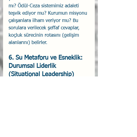
mı? Ödül-Ceza sistemimiz adaleti 
teşvik ediyor mu? Kurumun misyonu 
çalışanlara ilham veriyor mu? Bu 
sorulara verilecek şeffaf cevaplar, 
koçluk sürecinin rotasını (gelişim 
alanlarını) belirler.
6. Su Metaforu ve Esneklik: 
Durumsal Liderlik 
(Situational Leadership)
Sun Tzu'nun felsefesinde doğanın 
gözlemi büyük yer tutar. Askeri 
taktikleri ve liderliği suya benzetir: 
"Askeri taktikler suyun doğası 
gibidir; su nasıl yüksek yerlerden 
kaçınıp aşağılara akarsa, ordu da 
düşmanın güçlü yerlerinden kaçınıp 
zayıf yerlerine vurmalıdır. Su, aktığı 