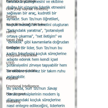
Pilot Gibi Düşünmek
tarafsızca yüzleşmesini ve ekibine 
doğru bir vizyonla liderlik etmesini 
CRM (Ekip Kaynak Yönetimi)
sağlayan bir araç, kudretli bir 
İletişim
aynadır. Sun Tzu'nun öğretileri, 
Havacılıkta İnsan Faktörleri
koçluk mesleğinin temelini oluşturan 
"farkındalık yaratma", "potansiyeli 
HAYYS
ortaya çıkarma", "net iletişim" ve 
Yapay Zekâ
"esneklik" gibi kavramlarla doğrudan 
Resilience
örtüşür. Bir lider, Sun Tzu'nun bu 
kadim felsefesini koçluk süreçlerine 
Duygusal Dayanıklılık
adapte ederek hem kendi içsel 
UTED
potansiyelini zirveye taşıyabilir hem 
Transaksiyonel Analiz
de ekibine yenilmez bir takım ruhu 
aşılayabilir.
Kuşaklar
Emotional Intelligence
Bu yazıda, Sun Tzu’nun 
Savaş 
Peer Support
Sanatı
 prensiplerinin modern iş 
dünyasındaki koçluk süreçlerine 
Wellbeing
nasıl entegre edileceğini, liderlerin 