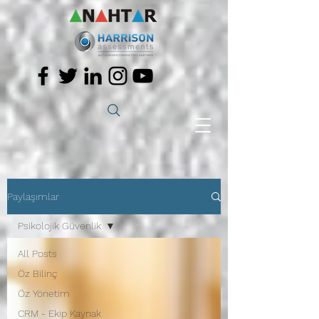
Paylaşımlar
Psikolojik Güvenlik
All Posts
Öz Bilinç
Öz Yönetim
CRM - Ekip Kaynak