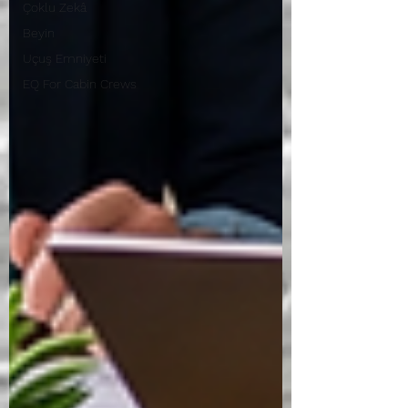
Çoklu Zekâ
Beyin
Uçuş Emniyeti
EQ For Cabin Crews