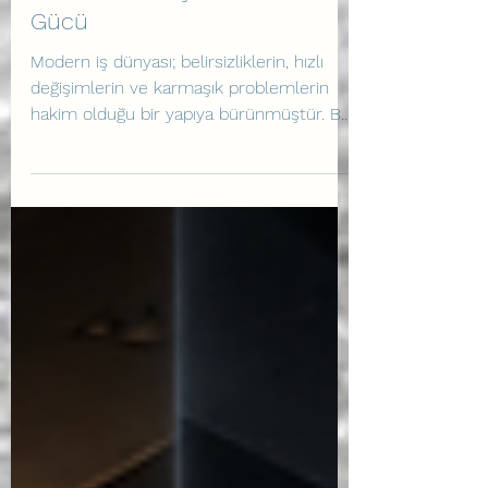
Bağlamında Duygusal
Zekânın Dönüştürücü
Gücü
Modern iş dünyası; belirsizliklerin, hızlı
değişimlerin ve karmaşık problemlerin
hakim olduğu bir yapıya bürünmüştür. Bu
dinamik ortamda organizasyonların
hayatta kalabilmesi ve yenilik
üretebilmesi, çalışanların potansiyellerini
tam anlamıyla ortaya koyabilmelerine
bağlıdır. Ancak, bir insanın en iyi fikirlerini
paylaşması, risk alması veya yaptığı bir
hatayı açıkça dile getirmesi cesaret ister.
İşte tam bu noktada, modern yönetim
biliminin en önemli kavramlarından biri
karş