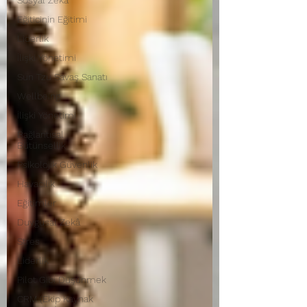
Sosyal Zekâ
Eğiticinin Eğitimi
Liderlik
İlişki Yönetimi
Sun Tzu Savaş Sanatı
Wellbeing
İlişki Yönetimi
Bağlantısal
Bütünsellik
Psikolojik Güvenlik
Havacılık
Eğitimler
Duygusal Zekâ
Stres
Liderlik
Pilot Gibi Düşünmek
CRM (Ekip Kaynak