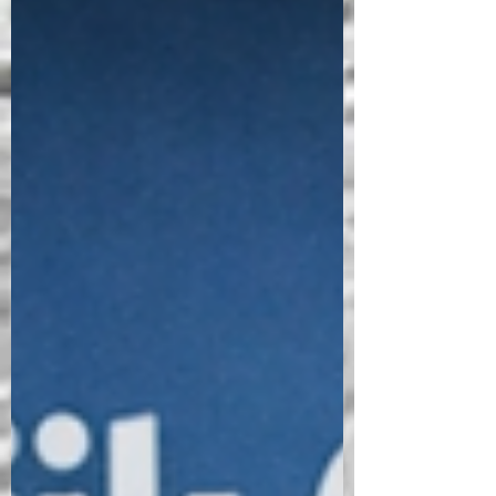
yayımladığı bir yazıda havacılıktaki en
önemli kavramlardan birine ışık tuttu:
Psikolojik Güvenlik. G450 Kaptanı Kyle
Freiburger ve Operasyon Danışmanı Russ
Taylor-Toal'ın da değerli yorumlarıyla
katıldığı bu tartışma, uçuş emniyetinin ve
ekip çalışmasının kalbinde yatan
dinamikleri gözler önüne seriyor. Kaptanın
Asıl Rolü: Birlikte Düşünme Ortamı
Yaratmak Havacılıkta bi