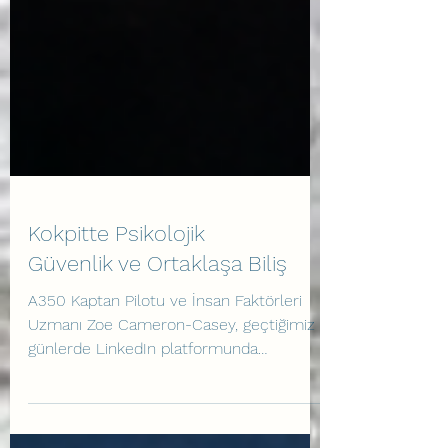
Kokpitte Psikolojik
Güvenlik ve Ortaklaşa Biliş
A350 Kaptan Pilotu ve İnsan Faktörleri
Uzmanı Zoe Cameron-Casey, geçtiğimiz
günlerde LinkedIn platformunda