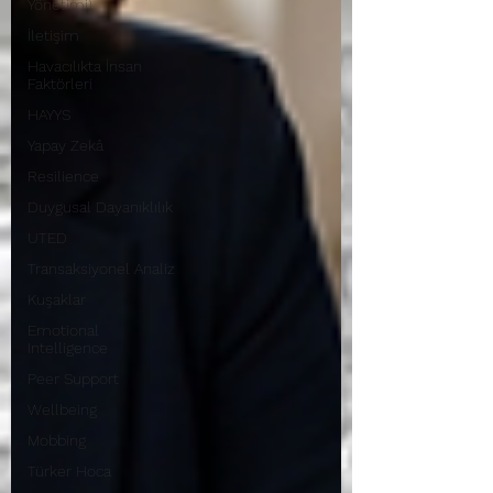
Yönetimi)
İletişim
Havacılıkta İnsan
Faktörleri
HAYYS
Yapay Zekâ
Resilience
Duygusal Dayanıklılık
UTED
Transaksiyonel Analiz
Kuşaklar
Emotional
Intelligence
Peer Support
Wellbeing
Mobbing
Türker Hoca