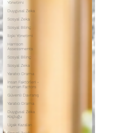
Yönetimi
Duygusal Zeka
Sosyal Zeka
Sosyal Bilinç
İlişki Yönetimi
Harrison
Assessments
Sosyal Bilinç
Sosyal Zeka
Yaratıcı Drama
İnsan Faktörleri -
Human Factors
Güvenli Davranış
Yaratıcı Drama
Duygusal Zeka
Koçluğu
Uçak Kazaları